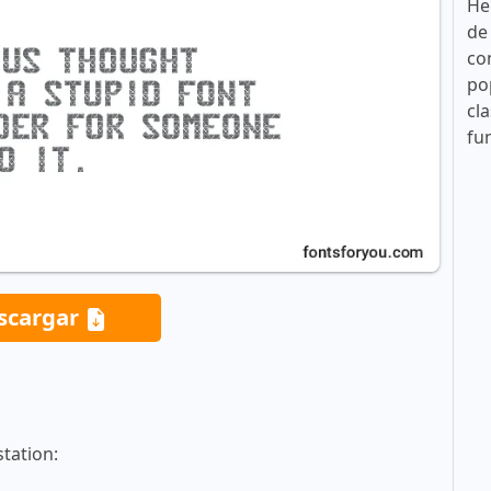
He
de
co
po
cla
fu
scargar
tation: