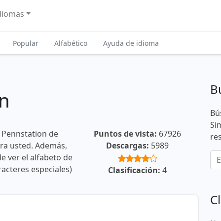
diomas
Popular
Alfabético
Ayuda de idioma
B
on
Bú
Si
 Pennstation de
Puntos de vista:
67926
re
ara usted. Además,
Descargas:
5989
e ver el alfabeto de
racteres especiales)
Clasificación:
4
Cl