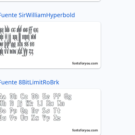
Fuente SirWilliamHyperbold
Fuente 8BitLimitRoBrk