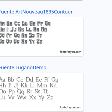
Fuente ArtNouveau1895Contour
Fuente TuganoDemo