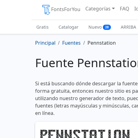
Categorías
FAQ
I
FontsForYou
Gratis
Catalogar
Nuevo
ARRIBA
28
Principal
Fuentes
Pennstation
Fuente Pennstati
Si está buscando dónde descargar la fuente
forma gratuita, entonces nuestro sitio es p
utilizando nuestro generador de texto, pued
fuentes (letras mayúsculas y minúsculas, ca
en línea.