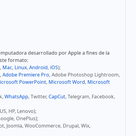
mputadora desarrollado por Apple a fines de la
este formato:
,
Mac
,
Linux
,
Android
,
iOS
);
,
Adobe Premiere Pro
, Adobe Photoshop Lightroom,
icrosoft PowerPoint
,
Microsoft Word
,
Microsoft
ok,
WhatsApp
, Twitter,
CapCut
, Telegram, Facebook,
US, HP, Lenovo);
oogle, OnePlus);
ot, Joomla, WooCommerce, Drupal, Wix,