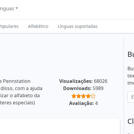
ínguas
Populares
Alfabético
Línguas suportadas
B
Bu
te
e Pennstation
Visualizações:
68026
im
 disso, com a ajuda
Downloads:
5989
izar o alfabeto da
teres especiais)
Avaliação:
4
C