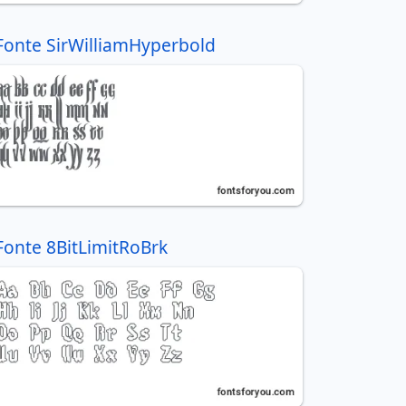
Fonte SirWilliamHyperbold
Fonte 8BitLimitRoBrk