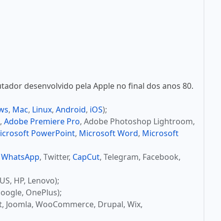
ador desenvolvido pela Apple no final dos anos 80.
ws
,
Mac
,
Linux
,
Android
,
iOS
);
,
Adobe Premiere Pro
, Adobe Photoshop Lightroom,
icrosoft PowerPoint
,
Microsoft Word
,
Microsoft
,
WhatsApp
, Twitter,
CapCut
, Telegram, Facebook,
US, HP, Lenovo);
oogle, OnePlus);
t, Joomla, WooCommerce, Drupal, Wix,