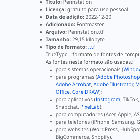
Título:
Pennstation
Licença:
gratuito para uso pessoal
Data de adição:
2022-12-20
Adicionado:
Fontmaster
Arquivo:
Pennstation.ttf
Tamanho:
29,15 kilobyte
Tipo de formato:
.ttf
TrueType – formato de fontes de comput
As fontes neste formato são usadas.:
para sistemas operacionais (
Windo
para programas (
Adobe Photoshop
Adobe Acrobat
,
Adobe Illustrator
,
M
Office
,
CorelDRAW
);
para aplicativos (
Instagram
, TikTok
Snapchat,
PixelLab
);
para computadores (Acer, Apple, AS
para telefones (iPhone, Samsung, G
para websites (WordPress, HubSpo
BigCommerce, Shopify).