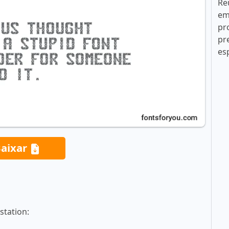
Re
em
pr
pr
es
aixar
station: