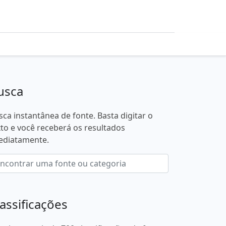
usca
sca instantânea de fonte. Basta digitar o
xto e você receberá os resultados
ediatamente.
lassificações