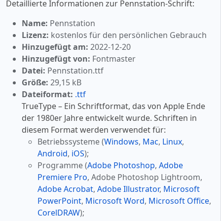
Detaillierte Informationen zur Pennstation-Schrift:
Name:
Pennstation
Lizenz:
kostenlos für den persönlichen Gebrauch
Hinzugefügt am:
2022-12-20
Hinzugefügt von:
Fontmaster
Datei:
Pennstation.ttf
Größe:
29,15 kB
Dateiformat:
.ttf
TrueType – Ein Schriftformat, das von Apple Ende
der 1980er Jahre entwickelt wurde. Schriften in
diesem Format werden verwendet für:
Betriebssysteme (
Windows
,
Mac
,
Linux
,
Android
,
iOS
);
Programme (
Adobe Photoshop
,
Adobe
Premiere Pro
, Adobe Photoshop Lightroom,
Adobe Acrobat
,
Adobe Illustrator
,
Microsoft
PowerPoint
,
Microsoft Word
,
Microsoft Office
,
CorelDRAW
);