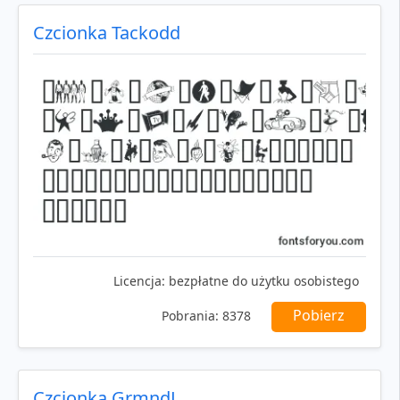
Czcionka Tackodd
Licencja:
bezpłatne do użytku osobistego
Pobierz
Pobrania:
8378
Czcionka GrmndL