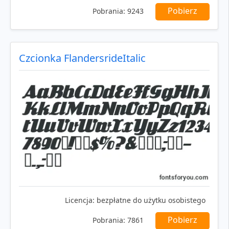
Pobierz
Pobrania:
9243
Czcionka FlandersrideItalic
Licencja:
bezpłatne do użytku osobistego
Pobierz
Pobrania:
7861