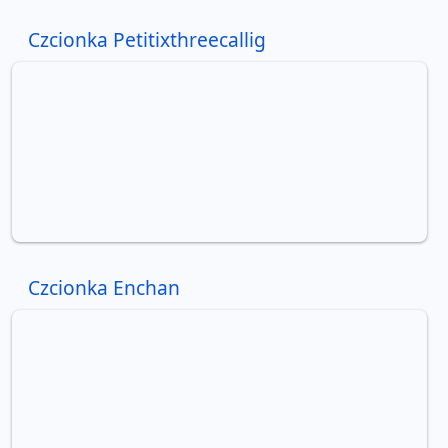
Czcionka Petitixthreecallig
Czcionka Enchan