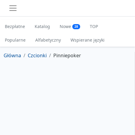
Bezpłatne
Katalog
Nowe
TOP
28
Popularne
Alfabetyczny
Wspierane języki
Główna
Czcionki
Pinniepoker