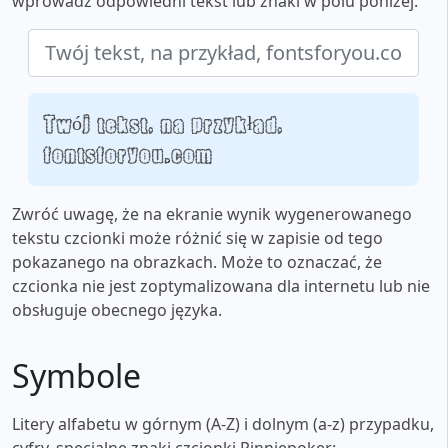
wprowadź odpowiedni tekst lub znaki w polu poniżej:
Twój tekst, na przykład,
fontsforyou.com
Zwróć uwagę, że na ekranie wynik wygenerowanego
tekstu czcionki może różnić się w zapisie od tego
pokazanego na obrazkach. Może to oznaczać, że
czcionka nie jest zoptymalizowana dla internetu lub nie
obsługuje obecnego języka.
Symbole
Litery alfabetu w górnym (A-Z) i dolnym (a-z) przypadku,