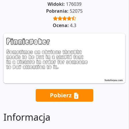
Widoki:
176039
Pobrania:
52075
Ocena:
4.3
Pobierz
Informacja