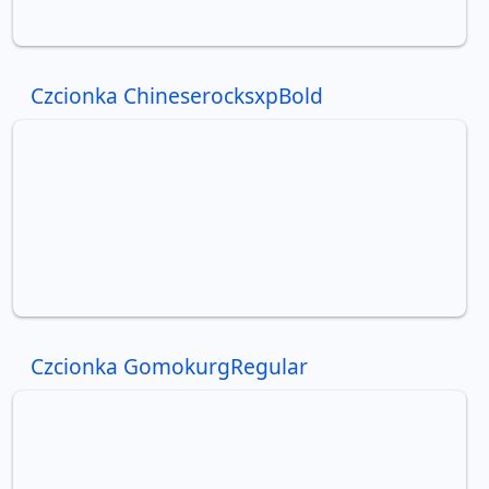
Czcionka ChineserocksxpBold
Czcionka GomokurgRegular