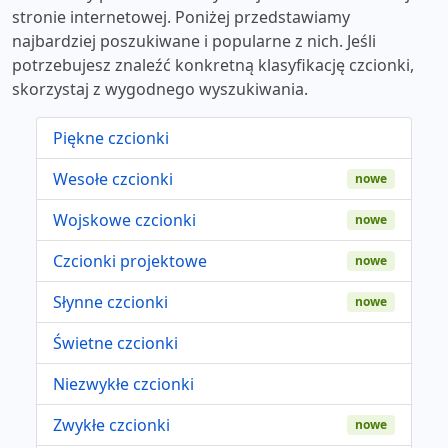
stronie internetowej. Poniżej przedstawiamy
najbardziej poszukiwane i popularne z nich. Jeśli
potrzebujesz znaleźć konkretną klasyfikację czcionki,
skorzystaj z wygodnego wyszukiwania.
Piękne czcionki
Wesołe czcionki
nowe
Wojskowe czcionki
nowe
Czcionki projektowe
nowe
Słynne czcionki
nowe
Świetne czcionki
Niezwykłe czcionki
Zwykłe czcionki
nowe