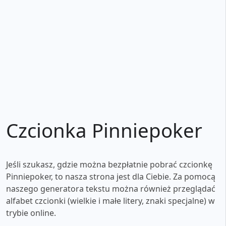
Czcionka Pinniepoker
Jeśli szukasz, gdzie można bezpłatnie pobrać czcionkę
Pinniepoker, to nasza strona jest dla Ciebie. Za pomocą
naszego generatora tekstu można również przeglądać
alfabet czcionki (wielkie i małe litery, znaki specjalne) w
trybie online.