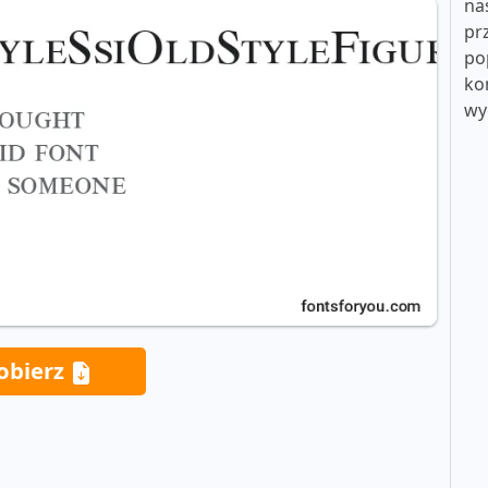
na
pr
po
ko
wy
obierz