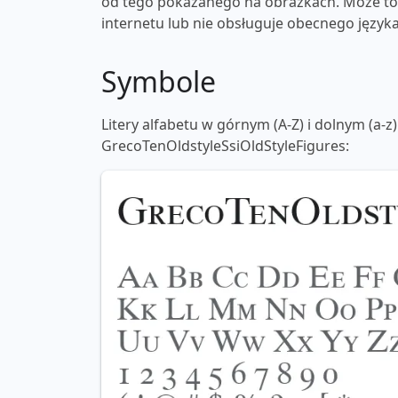
od tego pokazanego na obrazkach. Może to 
internetu lub nie obsługuje obecnego języka
Symbole
Litery alfabetu w górnym (A-Z) i dolnym (a-z)
GrecoTenOldstyleSsiOldStyleFigures: