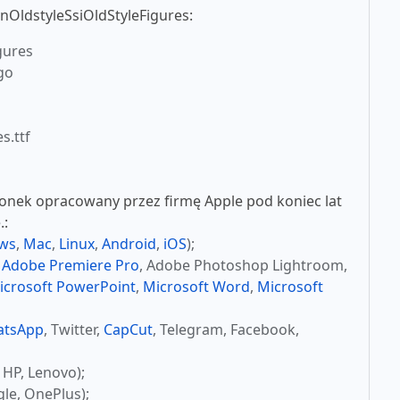
nOldstyleSsiOldStyleFigures:
gures
go
s.ttf
nek opracowany przez firmę Apple pod koniec lat
.:
ws
,
Mac
,
Linux
,
Android
,
iOS
);
,
Adobe Premiere Pro
, Adobe Photoshop Lightroom,
icrosoft PowerPoint
,
Microsoft Word
,
Microsoft
atsApp
, Twitter,
CapCut
, Telegram, Facebook,
 HP, Lenovo);
le, OnePlus);