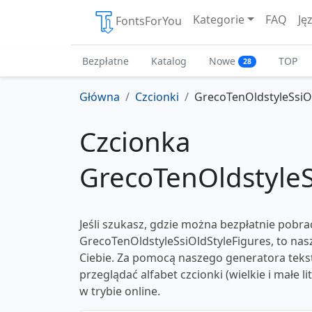
Kategorie
FAQ
Ję
FontsForYou
Bezpłatne
Katalog
Nowe
TOP
28
Główna
Czcionki
GrecoTenOldstyleSsiO
Czcionka
GrecoTenOldstyleS
Jeśli szukasz, gdzie można bezpłatnie pobra
GrecoTenOldstyleSsiOldStyleFigures, to nasz
Ciebie. Za pomocą naszego generatora tek
przeglądać alfabet czcionki (wielkie i małe li
w trybie online.