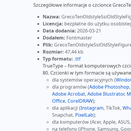
Szczegółowe informacje o czcionce GrecoTe
Nazwa:
GrecoTenOldstyleSsiOldStyleFi
Licencja:
bezpłatne do użytku osobiste
Data dodania:
2026-03-21
Dodałem:
Fontmaster
Plik:
GrecoTenOldstyleSsiOldStyleFigure
Rozmiar:
47,44 kb
Typ formatu:
.ttf
TrueType – format komputerowych czcio
80. Czcionki w tym formacie są używane
dla systemów operacyjnych (
Windo
dla programów (
Adobe Photoshop
Adobe Acrobat
,
Adobe Illustrator
,
M
Office
,
CorelDRAW
);
dla aplikacji (
Instagram
, TikTok,
Wh
Snapchat,
PixelLab
);
dla komputerów (Acer, Apple, ASUS,
na telefony (iPhone, Samsung, Goog