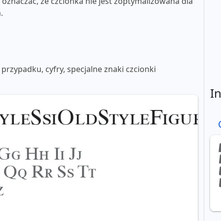
oznaczać, że czcionka nie jest zoptymalizowana dla
.
 przypadku, cyfry, specjalne znaki czcionki
I