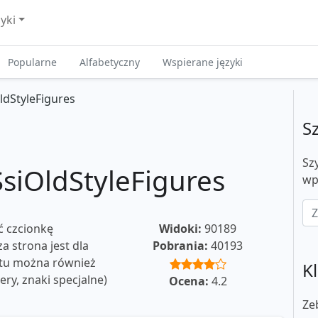
zyki
Popularne
Alfabetyczny
Wspierane języki
ldStyleFigures
S
Sz
siOldStyleFigures
wp
ć czcionkę
Widoki:
90189
a strona jest dla
Pobrania:
40193
stu można również
Kl
tery, znaki specjalne)
Ocena:
4.2
Ze