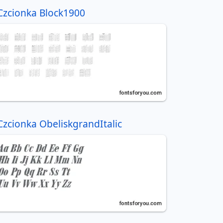
Czcionka Block1900
Czcionka ObeliskgrandItalic