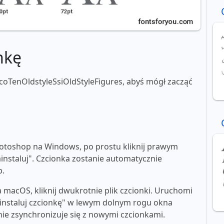
nkę
coTenOldstyleSsiOldStyleFigures, abyś mógł zacząć
toshop na Windows, po prostu kliknij prawym
ainstaluj". Czcionka zostanie automatycznie
p.
macOS, kliknij dwukrotnie plik czcionki. Uruchomi
"zainstaluj czcionkę" w lewym dolnym rogu okna
e zsynchronizuje się z nowymi czcionkami.