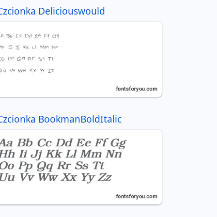
Czcionka Deliciouswould
Czcionka BookmanBoldItalic