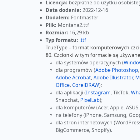
Licencja:
bezpłatne do użytku osobiste
Data dodania:
2022-12-16
Dodałem:
Fontmaster
Plik:
Montana2.ttf
Rozmiar:
16,29 kb
Typ formatu:
.ttf
TrueType – format komputerowych czcio
80. Czcionki w tym formacie są używane
dla systemów operacyjnych (
Windo
dla programów (
Adobe Photoshop
Adobe Acrobat
,
Adobe Illustrator
,
M
Office
,
CorelDRAW
);
dla aplikacji (
Instagram
, TikTok,
Wh
Snapchat,
PixelLab
);
dla komputerów (Acer, Apple, ASUS,
na telefony (iPhone, Samsung, Goog
dla stron internetowych (WordPres
BigCommerce, Shopify).