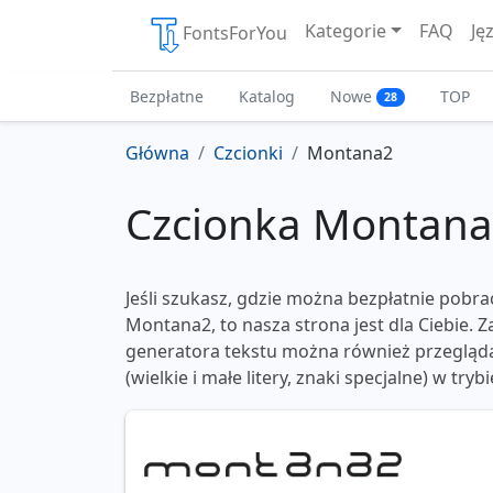
Kategorie
FAQ
Ję
FontsForYou
Bezpłatne
Katalog
Nowe
TOP
28
Główna
Czcionki
Montana2
Czcionka Montan
Jeśli szukasz, gdzie można bezpłatnie pobra
Montana2, to nasza strona jest dla Ciebie.
generatora tekstu można również przeglądać
(wielkie i małe litery, znaki specjalne) w trybi