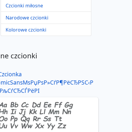
Czcionki miłosne
Narodowe czcionki
Kolorowe czcionki
nne czcionki
Czcionka
omicSansMsРџРѕР»СѓР¶РёСЂРЅС‹Р
РљСѓСЂСЃРёРІ