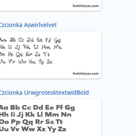
Czcionka Aswirlvelvet
Czcionka UrwgrotesktextwidBold