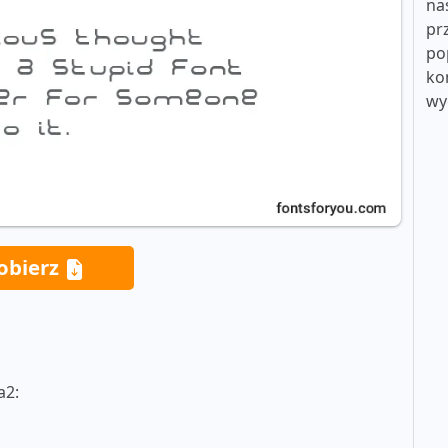
na
pr
po
ko
wy
obierz
a2: