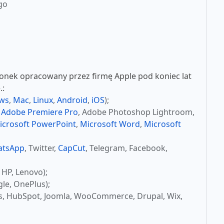
go
nek opracowany przez firmę Apple pod koniec lat
.:
ws
,
Mac
,
Linux
,
Android
,
iOS
);
,
Adobe Premiere Pro
, Adobe Photoshop Lightroom,
icrosoft PowerPoint
,
Microsoft Word
,
Microsoft
atsApp
, Twitter,
CapCut
, Telegram, Facebook,
 HP, Lenovo);
le, OnePlus);
s, HubSpot, Joomla, WooCommerce, Drupal, Wix,