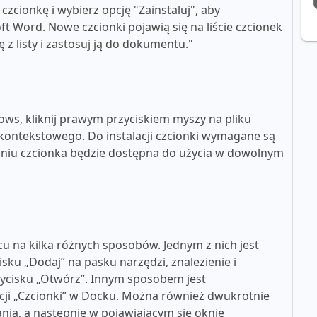
zcionkę i wybierz opcję "Zainstaluj", aby
t Word. Nowe czcionki pojawią się na liście czcionek
z listy i zastosuj ją do dokumentu."
ws, kliknij prawym przyciskiem myszy na pliku
u kontekstowego. Do instalacji czcionki wymagane są
aniu czcionka będzie dostępna do użycia w dowolnym
u na kilka różnych sposobów. Jednym z nich jest
cisku „Dodaj” na pasku narzędzi, znalezienie i
rzycisku „Otwórz”. Innym sposobem jest
kacji „Czcionki” w Docku. Można również dwukrotnie
nia, a następnie w pojawiającym się oknie