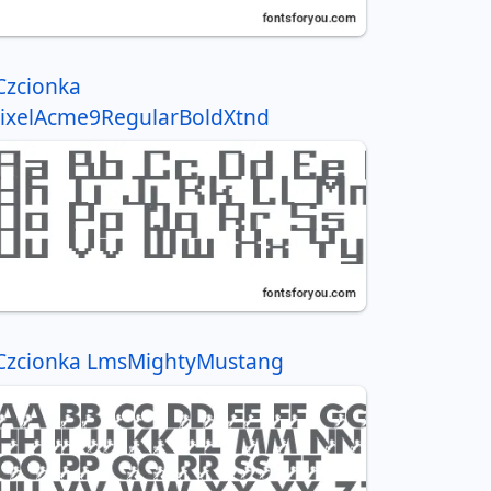
Czcionka
ixelAcme9RegularBoldXtnd
Czcionka LmsMightyMustang