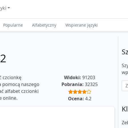
zyki
Popularne
Alfabetyczny
Wspierane języki
S
a2
Sz
wp
ć czcionkę
Widoki:
91203
 Za pomocą naszego
Pobrania:
32325
 alfabet czcionki
e online.
Ocena:
4.2
Kl
Ze