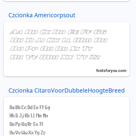
Czcionka Americorpsout
Czcionka CitaroVoorDubbeleHoogteBreed