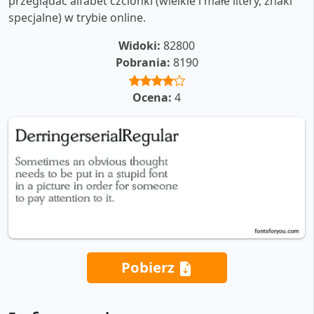
przeglądać alfabet czcionki (wielkie i małe litery, znaki
specjalne) w trybie online.
Widoki:
82800
Pobrania:
8190
Ocena:
4
Pobierz