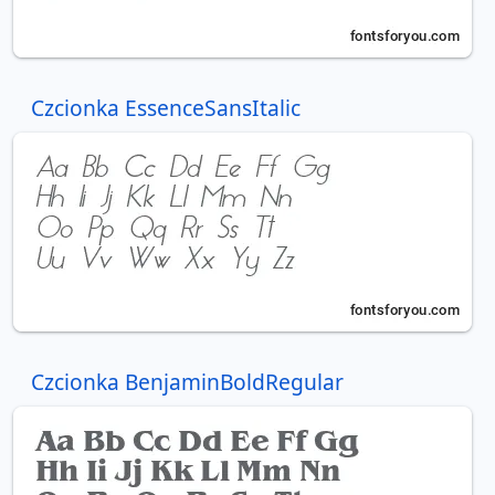
Czcionka EssenceSansItalic
Czcionka BenjaminBoldRegular