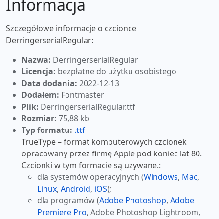
Informacja
Szczegółowe informacje o czcionce
DerringerserialRegular:
Nazwa:
DerringerserialRegular
Licencja:
bezpłatne do użytku osobistego
Data dodania:
2022-12-13
Dodałem:
Fontmaster
Plik:
DerringerserialRegular.ttf
Rozmiar:
75,88 kb
Typ formatu:
.ttf
TrueType – format komputerowych czcionek
opracowany przez firmę Apple pod koniec lat 80.
Czcionki w tym formacie są używane.:
dla systemów operacyjnych (
Windows
,
Mac
,
Linux
,
Android
,
iOS
);
dla programów (
Adobe Photoshop
,
Adobe
Premiere Pro
, Adobe Photoshop Lightroom,