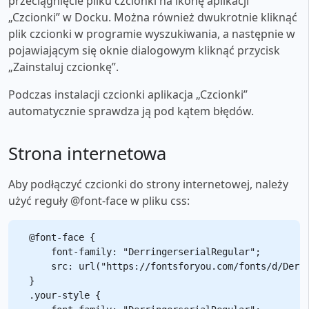
przeciągnięcie pliku czcionki na ikonę aplikacji
„Czcionki” w Docku. Można również dwukrotnie kliknąć
plik czcionki w programie wyszukiwania, a następnie w
pojawiającym się oknie dialogowym kliknąć przycisk
„Zainstaluj czcionkę”.
Podczas instalacji czcionki aplikacja „Czcionki”
automatycznie sprawdza ją pod kątem błędów.
Strona internetowa
Aby podłączyć czcionki do strony internetowej, należy
użyć reguły @font-face w pliku css:
@font-face {

    font-family: "DerringerserialRegular";

    src: url("https://fontsforyou.com/fonts/d/Derri
}

.your-style {
