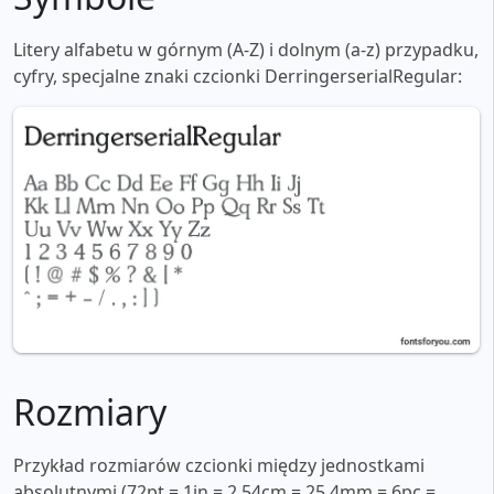
Litery alfabetu w górnym (A-Z) i dolnym (a-z) przypadku,
cyfry, specjalne znaki czcionki DerringerserialRegular:
Rozmiary
Przykład rozmiarów czcionki między jednostkami
absolutnymi (72pt = 1in = 2,54cm = 25,4mm = 6pc =