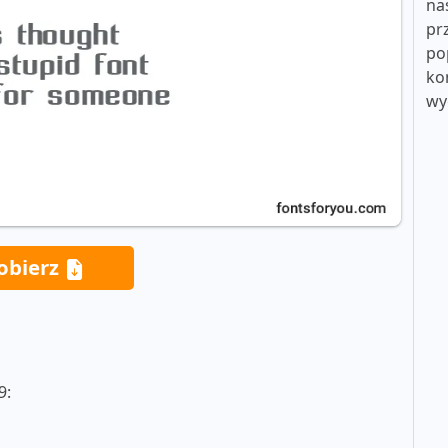
na
pr
po
ko
wy
obierz
9: