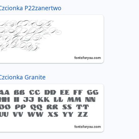
Czcionka P22zanertwo
Czcionka Granite