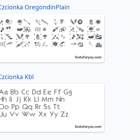
Czcionka OregondinPlain
Czcionka Kbl