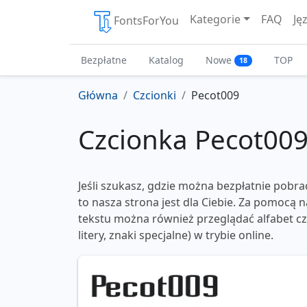
Kategorie
FAQ
Ję
FontsForYou
Bezpłatne
Katalog
Nowe
TOP
18
Główna
Czcionki
Pecot009
Czcionka Pecot00
Jeśli szukasz, gdzie można bezpłatnie pobra
to nasza strona jest dla Ciebie. Za pomocą
tekstu można również przeglądać alfabet czc
litery, znaki specjalne) w trybie online.