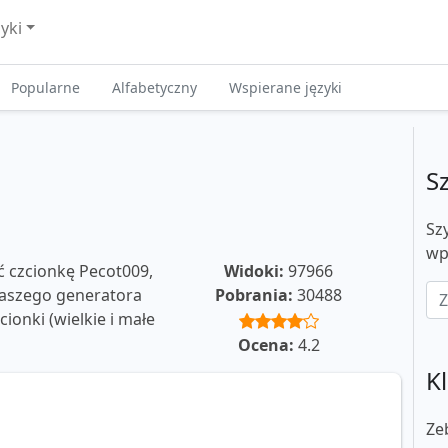
zyki
Popularne
Alfabetyczny
Wspierane języki
S
9
Sz
wp
ć czcionkę Pecot009,
Widoki:
97966
 naszego generatora
Pobrania:
30488
ionki (wielkie i małe
Ocena:
4.2
Kl
Ze