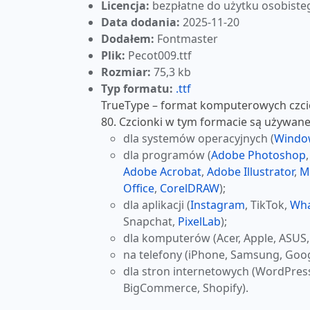
Licencja:
bezpłatne do użytku osobiste
Data dodania:
2025-11-20
Dodałem:
Fontmaster
Plik:
Pecot009.ttf
Rozmiar:
75,3 kb
Typ formatu:
.ttf
TrueType – format komputerowych czcio
80. Czcionki w tym formacie są używane
dla systemów operacyjnych (
Windo
dla programów (
Adobe Photoshop
Adobe Acrobat
,
Adobe Illustrator
,
M
Office
,
CorelDRAW
);
dla aplikacji (
Instagram
, TikTok,
Wh
Snapchat,
PixelLab
);
dla komputerów (Acer, Apple, ASUS,
na telefony (iPhone, Samsung, Goog
dla stron internetowych (WordPres
BigCommerce, Shopify).