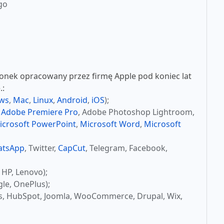
go
nek opracowany przez firmę Apple pod koniec lat
.:
ws
,
Mac
,
Linux
,
Android
,
iOS
);
,
Adobe Premiere Pro
, Adobe Photoshop Lightroom,
icrosoft PowerPoint
,
Microsoft Word
,
Microsoft
atsApp
, Twitter,
CapCut
, Telegram, Facebook,
 HP, Lenovo);
le, OnePlus);
s, HubSpot, Joomla, WooCommerce, Drupal, Wix,