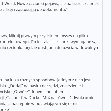
t Word. Nowe czcionki pojawią się na liście czcionek
z listy i zastosuj ją do dokumentu."
ws, kliknij prawym przyciskiem myszy na pliku
u kontekstowego. Do instalacji czcionki wymagane są
aniu czcionka będzie dostępna do użycia w dowolnym
u na kilka różnych sposobów. Jednym z nich jest
cisku „Dodaj” na pasku narzędzi, znalezienie i
rzycisku „Otwórz”. Innym sposobem jest
kacji „Czcionki” w Docku. Można również dwukrotnie
nia, a następnie w pojawiającym się oknie
ionkę”.