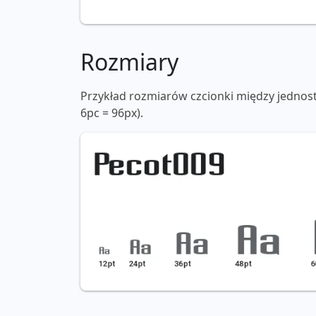
Rozmiary
Przykład rozmiarów czcionki między jednos
6pc = 96px).