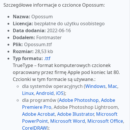
Szczegółowe informacje o czcionce Opossum:
Nazwa:
Opossum
Licencja:
bezpłatne do użytku osobistego
Data dodania:
2022-06-16
Dodałem:
Fontmaster
Plik:
Opossum.ttf
Rozmiar:
28,53 kb
Typ formatu:
.ttf
TrueType – format komputerowych czcionek
opracowany przez firmę Apple pod koniec lat 80.
Czcionki w tym formacie są używane.:
dla systemów operacyjnych (
Windows
,
Mac
,
Linux
,
Android
,
iOS
);
dla programów (
Adobe Photoshop
,
Adobe
Premiere Pro
, Adobe Photoshop Lightroom,
Adobe Acrobat
,
Adobe Illustrator
,
Microsoft
PowerPoint
,
Microsoft Word
,
Microsoft Office
,
CorelDRAW
);