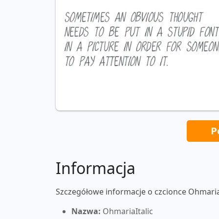
P
Informacja
Szczegółowe informacje o czcionce OhmariaI
Nazwa:
OhmariaItalic