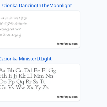
Czcionka DancingInTheMoonlight
Czcionka MinisterLtLight