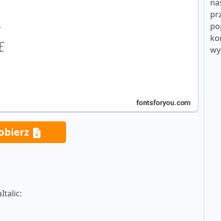
na
pr
po
ko
wy
obierz
talic: