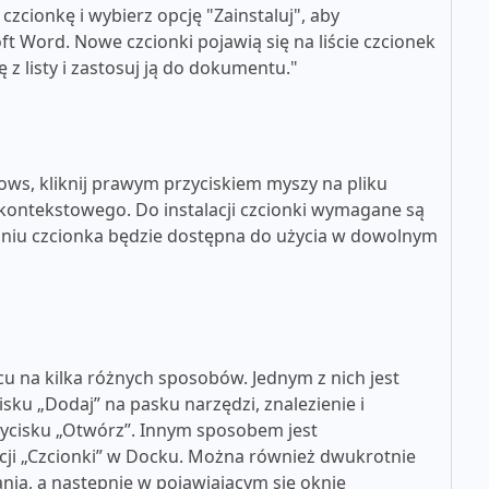
zcionkę i wybierz opcję "Zainstaluj", aby
t Word. Nowe czcionki pojawią się na liście czcionek
z listy i zastosuj ją do dokumentu."
ws, kliknij prawym przyciskiem myszy na pliku
u kontekstowego. Do instalacji czcionki wymagane są
aniu czcionka będzie dostępna do użycia w dowolnym
u na kilka różnych sposobów. Jednym z nich jest
cisku „Dodaj” na pasku narzędzi, znalezienie i
rzycisku „Otwórz”. Innym sposobem jest
kacji „Czcionki” w Docku. Można również dwukrotnie
nia, a następnie w pojawiającym się oknie