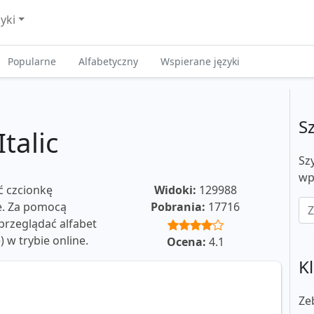
zyki
Popularne
Alfabetyczny
Wspierane języki
S
talic
Sz
wp
ć czcionkę
Widoki:
129988
ie. Za pomocą
Pobrania:
17716
rzeglądać alfabet
e) w trybie online.
Ocena:
4.1
Kl
Ze