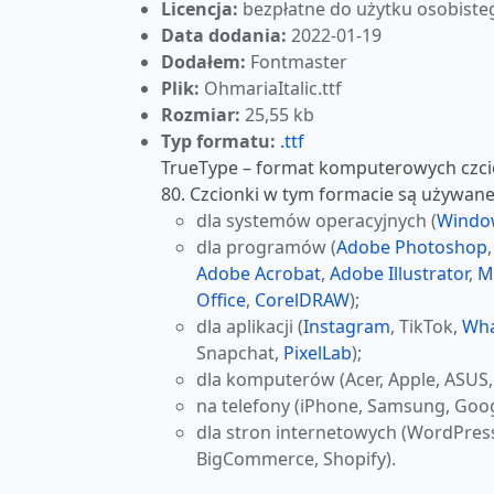
Licencja:
bezpłatne do użytku osobiste
Data dodania:
2022-01-19
Dodałem:
Fontmaster
Plik:
OhmariaItalic.ttf
Rozmiar:
25,55 kb
Typ formatu:
.ttf
TrueType – format komputerowych czcio
80. Czcionki w tym formacie są używane
dla systemów operacyjnych (
Windo
dla programów (
Adobe Photoshop
Adobe Acrobat
,
Adobe Illustrator
,
M
Office
,
CorelDRAW
);
dla aplikacji (
Instagram
, TikTok,
Wh
Snapchat,
PixelLab
);
dla komputerów (Acer, Apple, ASUS,
na telefony (iPhone, Samsung, Goog
dla stron internetowych (WordPres
BigCommerce, Shopify).