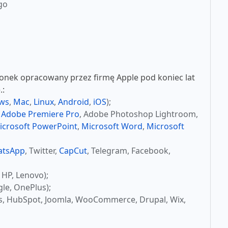
go
nek opracowany przez firmę Apple pod koniec lat
.:
ws
,
Mac
,
Linux
,
Android
,
iOS
);
,
Adobe Premiere Pro
, Adobe Photoshop Lightroom,
icrosoft PowerPoint
,
Microsoft Word
,
Microsoft
atsApp
, Twitter,
CapCut
, Telegram, Facebook,
 HP, Lenovo);
le, OnePlus);
s, HubSpot, Joomla, WooCommerce, Drupal, Wix,