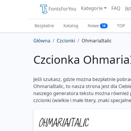
Kategorie
FAQ
Ję
FontsForYou
Bezpłatne
Katalog
Nowe
TOP
18
Główna
Czcionki
OhmariaItalic
Czcionka OhmariaI
Jeśli szukasz, gdzie można bezpłatnie pobra
OhmariaItalic, to nasza strona jest dla Cieb
naszego generatora tekstu można również p
czcionki (wielkie i małe litery, znaki specjaln