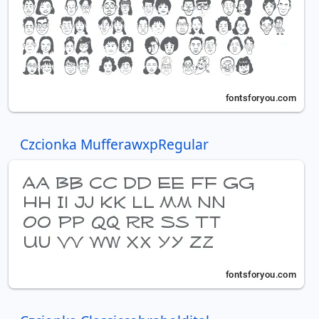
Czcionka MufferawxpRegular