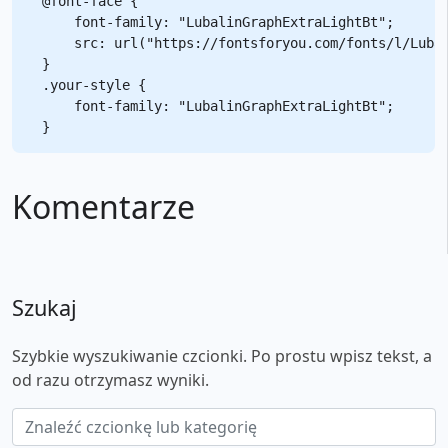
@font-face {

    font-family: "LubalinGraphExtraLightBt";

    src: url("https://fontsforyou.com/fonts/l/Lubal
}

.your-style {

    font-family: "LubalinGraphExtraLightBt";

Komentarze
Szukaj
Szybkie wyszukiwanie czcionki. Po prostu wpisz tekst, a
od razu otrzymasz wyniki.