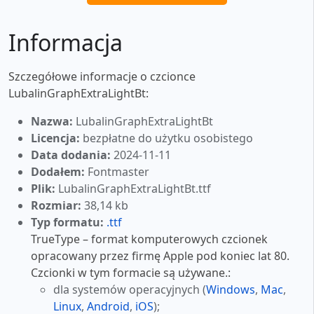
Informacja
Szczegółowe informacje o czcionce
LubalinGraphExtraLightBt:
Nazwa:
LubalinGraphExtraLightBt
Licencja:
bezpłatne do użytku osobistego
Data dodania:
2024-11-11
Dodałem:
Fontmaster
Plik:
LubalinGraphExtraLightBt.ttf
Rozmiar:
38,14 kb
Typ formatu:
.ttf
TrueType – format komputerowych czcionek
opracowany przez firmę Apple pod koniec lat 80.
Czcionki w tym formacie są używane.:
dla systemów operacyjnych (
Windows
,
Mac
,
Linux
,
Android
,
iOS
);