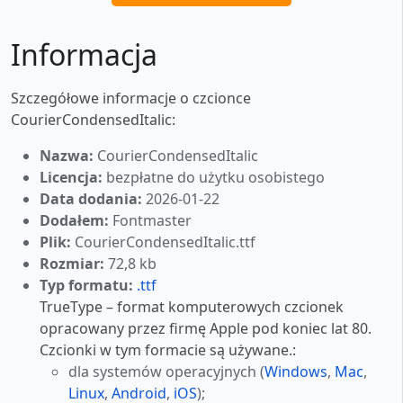
Informacja
Szczegółowe informacje o czcionce
CourierCondensedItalic:
Nazwa:
CourierCondensedItalic
Licencja:
bezpłatne do użytku osobistego
Data dodania:
2026-01-22
Dodałem:
Fontmaster
Plik:
CourierCondensedItalic.ttf
Rozmiar:
72,8 kb
Typ formatu:
.ttf
TrueType – format komputerowych czcionek
opracowany przez firmę Apple pod koniec lat 80.
Czcionki w tym formacie są używane.:
dla systemów operacyjnych (
Windows
,
Mac
,
Linux
,
Android
,
iOS
);