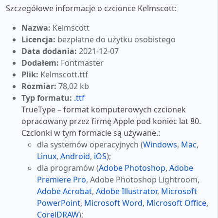
Szczegółowe informacje o czcionce Kelmscott:
Nazwa:
Kelmscott
Licencja:
bezpłatne do użytku osobistego
Data dodania:
2021-12-07
Dodałem:
Fontmaster
Plik:
Kelmscott.ttf
Rozmiar:
78,02 kb
Typ formatu:
.ttf
TrueType – format komputerowych czcionek
opracowany przez firmę Apple pod koniec lat 80.
Czcionki w tym formacie są używane.:
dla systemów operacyjnych (
Windows
,
Mac
,
Linux
,
Android
,
iOS
);
dla programów (
Adobe Photoshop
,
Adobe
Premiere Pro
, Adobe Photoshop Lightroom,
Adobe Acrobat
,
Adobe Illustrator
,
Microsoft
PowerPoint
,
Microsoft Word
,
Microsoft Office
,
CorelDRAW
);