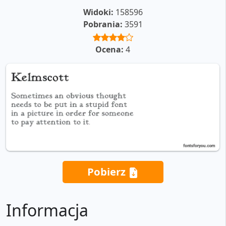
Widoki:
158596
Pobrania:
3591
Ocena:
4
Pobierz
Informacja