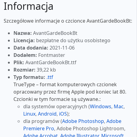
Informacja
Szczegółowe informacje o czcionce AvantGardeBookBt:
Nazwa:
AvantGardeBookBt
Licencja:
bezpłatne do użytku osobistego
Data dodania:
2021-11-06
Dodałem:
Fontmaster
Plik:
AvantGardeBookBt.ttf
Rozmiar:
39,22 kb
Typ formatu:
.ttf
TrueType – format komputerowych czcionek
opracowany przez firmę Apple pod koniec lat 80.
Czcionki w tym formacie są używane.:
dla systemów operacyjnych (
Windows
,
Mac
,
Linux
,
Android
,
iOS
);
dla programów (
Adobe Photoshop
,
Adobe
Premiere Pro
, Adobe Photoshop Lightroom,
Adobe Acrobat
,
Adobe Illustrator
,
Microsoft