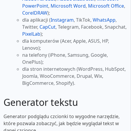
PowerPoint
,
Microsoft Word
,
Microsoft Office
,
CorelDRAW
);
dla aplikacji (
Instagram
, TikTok,
WhatsApp
,
Twitter,
CapCut
, Telegram, Facebook, Snapchat,
PixelLab
);
dla komputerów (Acer, Apple, ASUS, HP,
Lenovo);
na telefony (iPhone, Samsung, Google,
OnePlus);
dla stron internetowych (WordPress, HubSpot,
Joomla, WooCommerce, Drupal, Wix,
BigCommerce, Shopify).
Generator tekstu
Generator podglądu czcionki to wygodne narzędzie,
które pozwala zobaczyć, jak będzie wyglądał tekst w
danej czcionce.