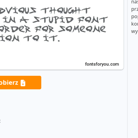
na
pr
po
ko
wy
obierz
: