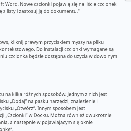
t Word. Nowe czcionki pojawią się na liście czcionek
z listy i zastosuj ją do dokumentu."
ws, kliknij prawym przyciskiem myszy na pliku
u kontekstowego. Do instalacji czcionki wymagane są
aniu czcionka będzie dostępna do użycia w dowolnym
u na kilka różnych sposobów. Jednym z nich jest
cisku „Dodaj” na pasku narzędzi, znalezienie i
rzycisku „Otwórz”. Innym sposobem jest
kacji „Czcionki” w Docku. Można również dwukrotnie
nia, a następnie w pojawiającym się oknie
ionkę”.