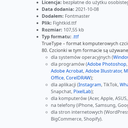
Licencja:
bezpłatne do użytku osobiste
Data dodania:
2021-10-08
Dodałem:
Fontmaster
Plik:
Fightkid.ttf
Rozmiar:
107,55 kb
Typ formatu:
.ttf
TrueType – format komputerowych czcio
80. Czcionki w tym formacie są używane
dla systemów operacyjnych (
Windo
dla programów (
Adobe Photoshop
Adobe Acrobat
,
Adobe Illustrator
,
M
Office
,
CorelDRAW
);
dla aplikacji (
Instagram
, TikTok,
Wh
Snapchat,
PixelLab
);
dla komputerów (Acer, Apple, ASUS,
na telefony (iPhone, Samsung, Goog
dla stron internetowych (WordPres
BigCommerce, Shopify).