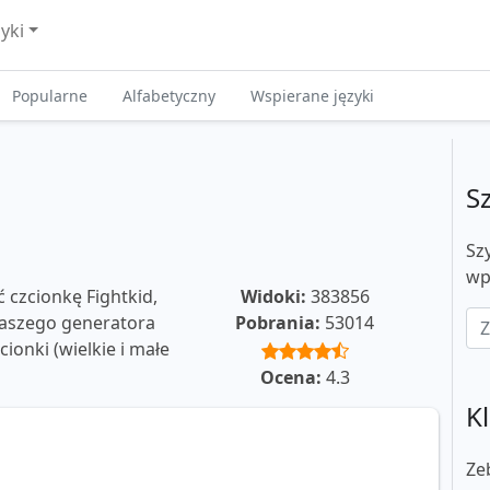
zyki
Popularne
Alfabetyczny
Wspierane języki
S
Sz
wp
 czcionkę Fightkid,
Widoki:
383856
 naszego generatora
Pobrania:
53014
ionki (wielkie i małe
Ocena:
4.3
Kl
Ze