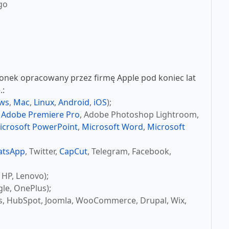
go
nek opracowany przez firmę Apple pod koniec lat
.:
ws
,
Mac
,
Linux
,
Android
,
iOS
);
,
Adobe Premiere Pro
, Adobe Photoshop Lightroom,
icrosoft PowerPoint
,
Microsoft Word
,
Microsoft
atsApp
, Twitter,
CapCut
, Telegram, Facebook,
 HP, Lenovo);
le, OnePlus);
s, HubSpot, Joomla, WooCommerce, Drupal, Wix,