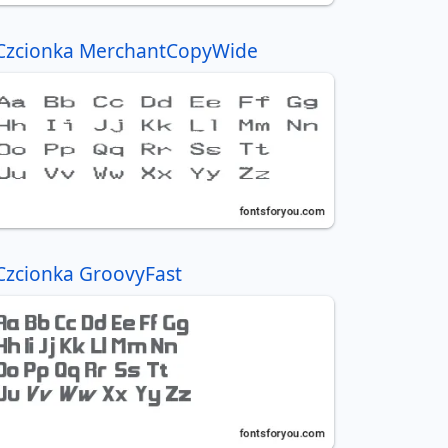
Czcionka MerchantCopyWide
Czcionka GroovyFast