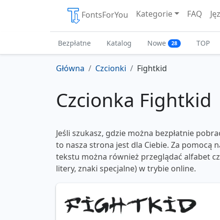
Kategorie
FAQ
Ję
FontsForYou
Bezpłatne
Katalog
Nowe
TOP
28
Główna
Czcionki
Fightkid
Czcionka Fightkid
Jeśli szukasz, gdzie można bezpłatnie pobrać
to nasza strona jest dla Ciebie. Za pomocą
tekstu można również przeglądać alfabet czc
litery, znaki specjalne) w trybie online.