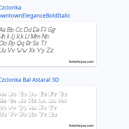
Czcionka
wntownEleganceBoldItalic
Czcionka Bal Astaral 3D