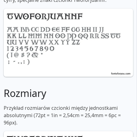
cyfry, specjalne znaki czcionki Twoforjuannf:
Rozmiary
Przykład rozmiarów czcionki między jednostkami
absolutnymi (72pt = 1in = 2,54cm = 25,4mm = 6pc =
96px).