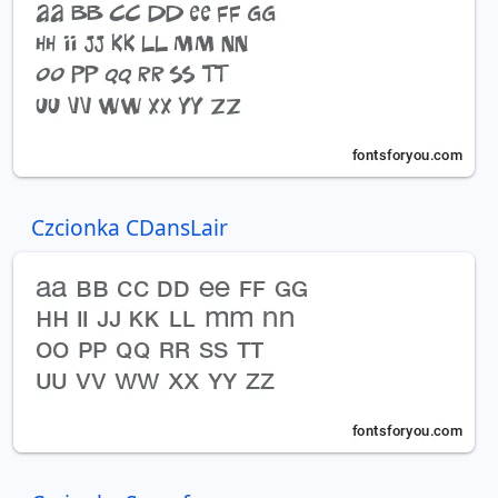
Czcionka CDansLair