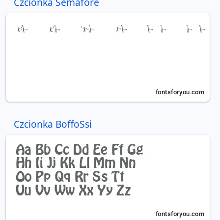
Czcionka Semafore
Czcionka BoffoSsi