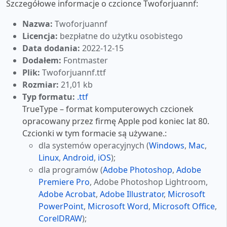
Szczegółowe informacje o czcionce Twoforjuannf:
Nazwa:
Twoforjuannf
Licencja:
bezpłatne do użytku osobistego
Data dodania:
2022-12-15
Dodałem:
Fontmaster
Plik:
Twoforjuannf.ttf
Rozmiar:
21,01 kb
Typ formatu:
.ttf
TrueType – format komputerowych czcionek
opracowany przez firmę Apple pod koniec lat 80.
Czcionki w tym formacie są używane.:
dla systemów operacyjnych (
Windows
,
Mac
,
Linux
,
Android
,
iOS
);
dla programów (
Adobe Photoshop
,
Adobe
Premiere Pro
, Adobe Photoshop Lightroom,
Adobe Acrobat
,
Adobe Illustrator
,
Microsoft
PowerPoint
,
Microsoft Word
,
Microsoft Office
,
CorelDRAW
);