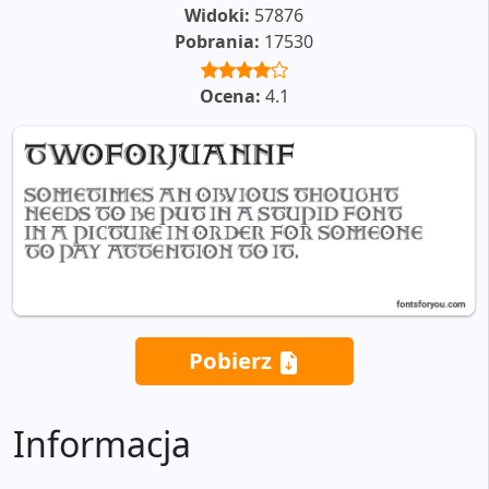
Widoki:
57876
Pobrania:
17530
Ocena:
4.1
Pobierz
Informacja