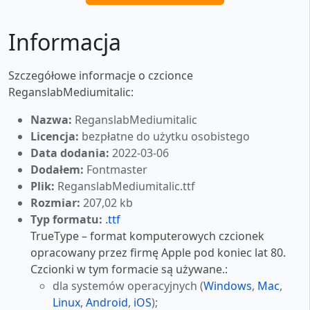
Informacja
Szczegółowe informacje o czcionce
ReganslabMediumitalic:
Nazwa:
ReganslabMediumitalic
Licencja:
bezpłatne do użytku osobistego
Data dodania:
2022-03-06
Dodałem:
Fontmaster
Plik:
ReganslabMediumitalic.ttf
Rozmiar:
207,02 kb
Typ formatu:
.ttf
TrueType – format komputerowych czcionek
opracowany przez firmę Apple pod koniec lat 80.
Czcionki w tym formacie są używane.:
dla systemów operacyjnych (
Windows
,
Mac
,
Linux
,
Android
,
iOS
);