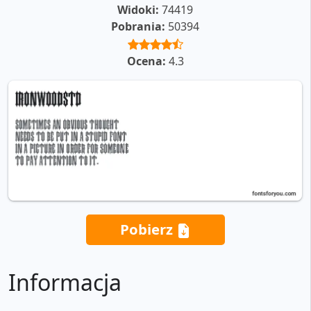
Widoki:
74419
Pobrania:
50394
Ocena:
4.3
Pobierz
Informacja