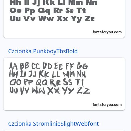
Czcionka PunkboyTbsBold
Czcionka StromlinieSlightWebfont