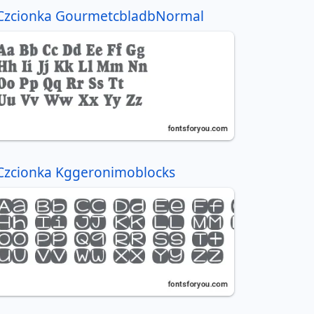
Czcionka GourmetcbladbNormal
Czcionka Kggeronimoblocks