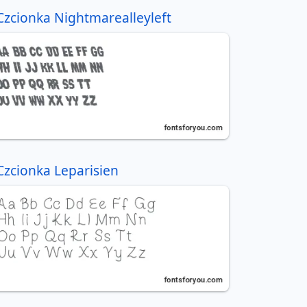
Czcionka Nightmarealleyleft
Czcionka Leparisien