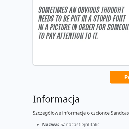
P
Informacja
Szczegółowe informacje o czcionce Sandcastl
Nazwa:
SandcastlejnlItalic