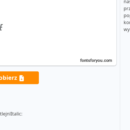
na
pr
po
ko
wy
obierz
ejnlItalic: