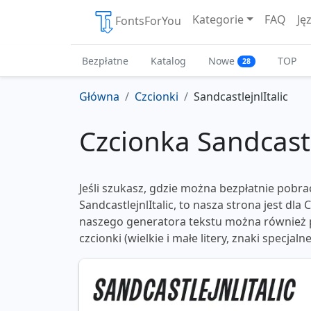
Kategorie
FAQ
Ję
FontsForYou
Bezpłatne
Katalog
Nowe
TOP
28
Główna
Czcionki
SandcastlejnlItalic
Czcionka Sandcastl
Jeśli szukasz, gdzie można bezpłatnie pobra
SandcastlejnlItalic, to nasza strona jest dla
naszego generatora tekstu można również p
czcionki (wielkie i małe litery, znaki specjaln