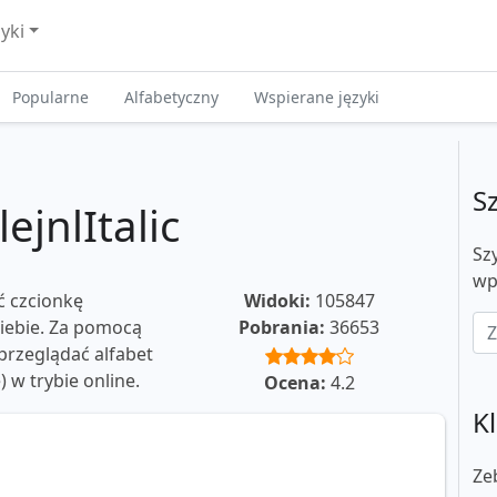
zyki
Popularne
Alfabetyczny
Wspierane języki
S
ejnlItalic
Sz
wp
ć czcionkę
Widoki:
105847
 Ciebie. Za pomocą
Pobrania:
36653
rzeglądać alfabet
e) w trybie online.
Ocena:
4.2
Kl
Ze