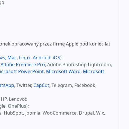
go
nek opracowany przez firmę Apple pod koniec lat
.:
ws
,
Mac
,
Linux
,
Android
,
iOS
);
,
Adobe Premiere Pro
, Adobe Photoshop Lightroom,
icrosoft PowerPoint
,
Microsoft Word
,
Microsoft
atsApp
, Twitter,
CapCut
, Telegram, Facebook,
 HP, Lenovo);
le, OnePlus);
s, HubSpot, Joomla, WooCommerce, Drupal, Wix,