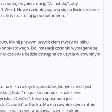
zcionkę i wybierz opcję "Zainstaluj", aby
t Word. Nowe czcionki pojawią się na liście czcionek
z listy i zastosuj ją do dokumentu."
ws, kliknij prawym przyciskiem myszy na pliku
u kontekstowego. Do instalacji czcionki wymagane są
aniu czcionka będzie dostępna do użycia w dowolnym
u na kilka różnych sposobów. Jednym z nich jest
cisku „Dodaj” na pasku narzędzi, znalezienie i
rzycisku „Otwórz”. Innym sposobem jest
kacji „Czcionki” w Docku. Można również dwukrotnie
nia, a następnie w pojawiającym się oknie