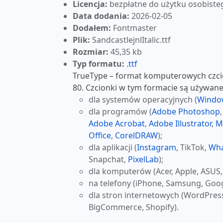
Licencja:
bezpłatne do użytku osobiste
Data dodania:
2026-02-05
Dodałem:
Fontmaster
Plik:
SandcastlejnlItalic.ttf
Rozmiar:
45,35 kb
Typ formatu:
.ttf
TrueType – format komputerowych czcio
80. Czcionki w tym formacie są używane
dla systemów operacyjnych (
Windo
dla programów (
Adobe Photoshop
Adobe Acrobat
,
Adobe Illustrator
,
M
Office
,
CorelDRAW
);
dla aplikacji (
Instagram
, TikTok,
Wh
Snapchat,
PixelLab
);
dla komputerów (Acer, Apple, ASUS,
na telefony (iPhone, Samsung, Goog
dla stron internetowych (WordPres
BigCommerce, Shopify).