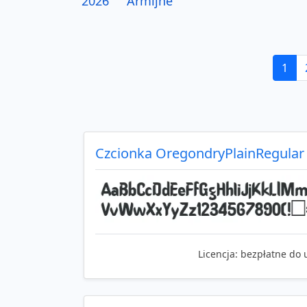
2026
Armijne
1
Czcionka OregondryPlainRegular
Licencja:
bezpłatne do 