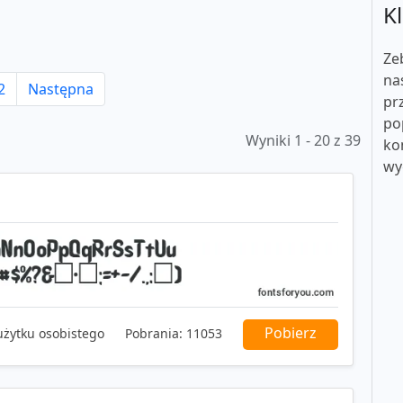
Kl
Ze
na
2
Następna
pr
po
Wyniki 1 - 20 z 39
ko
wy
Pobierz
użytku osobistego
Pobrania:
11053