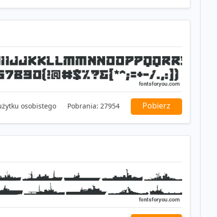
Pobierz
użytku osobistego
Pobrania:
27954