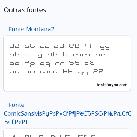
Outras fontes
Fonte Montana2
Fonte
ComicSansMsРџРѕР»СѓР¶РёСЂРЅС‹Р№РљСѓС
ЂСЃРёРІ