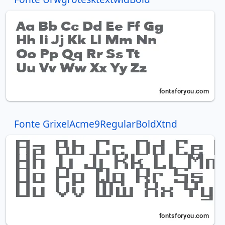
Fonte GrixelAcme9RegularBoldXtnd