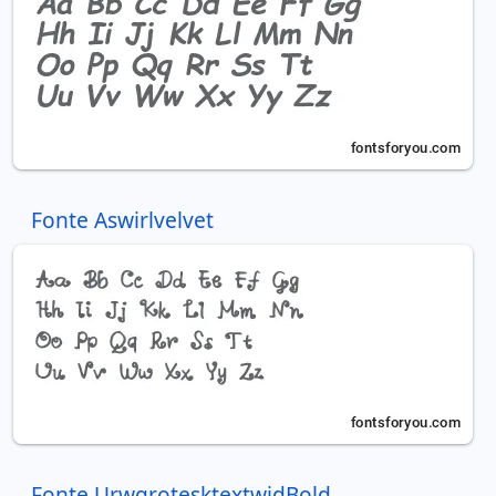
Fonte Aswirlvelvet
Fonte UrwgrotesktextwidBold