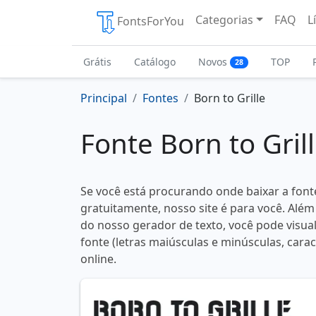
Categorias
FAQ
L
FontsForYou
Grátis
Catálogo
Novos
TOP
28
Principal
Fontes
Born to Grille
Fonte Born to Gril
Se você está procurando onde baixar a fonte
gratuitamente, nosso site é para você. Além
do nosso gerador de texto, você pode visual
fonte (letras maiúsculas e minúsculas, carac
online.