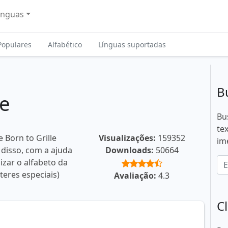
ínguas
Populares
Alfabético
Línguas suportadas
B
le
Bu
te
 Born to Grille
Visualizações:
159352
im
 disso, com a ajuda
Downloads:
50664
izar o alfabeto da
teres especiais)
Avaliação:
4.3
C