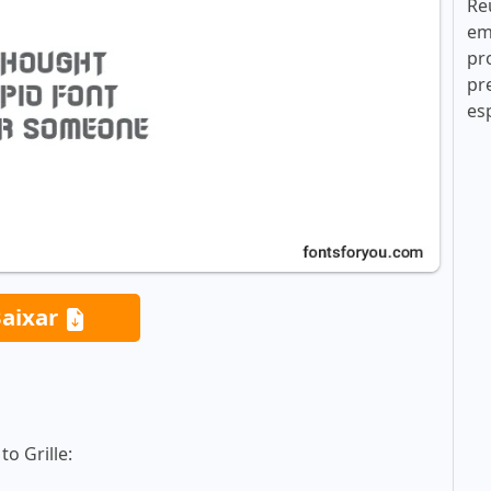
Re
em
pr
pr
es
aixar
o Grille: