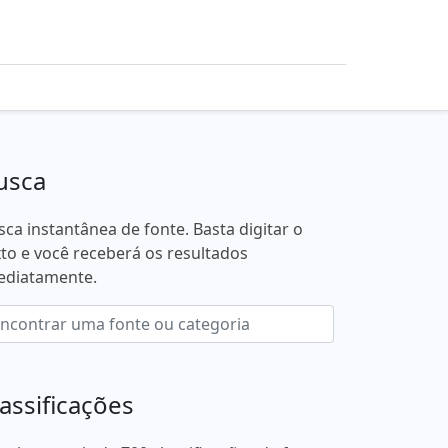
usca
sca instantânea de fonte. Basta digitar o
xto e você receberá os resultados
ediatamente.
lassificações