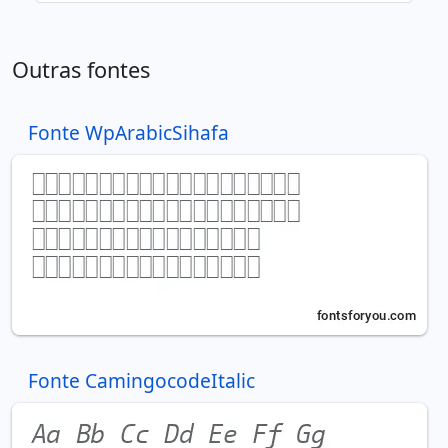
Outras fontes
Fonte WpArabicSihafa
Fonte CamingocodeItalic