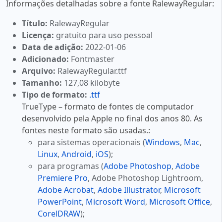
Informações detalhadas sobre a fonte RalewayRegular:
Título:
RalewayRegular
Licença:
gratuito para uso pessoal
Data de adição:
2022-01-06
Adicionado:
Fontmaster
Arquivo:
RalewayRegular.ttf
Tamanho:
127,08 kilobyte
Tipo de formato:
.ttf
TrueType – formato de fontes de computador
desenvolvido pela Apple no final dos anos 80. As
fontes neste formato são usadas.:
para sistemas operacionais (
Windows
,
Mac
,
Linux
,
Android
,
iOS
);
para programas (
Adobe Photoshop
,
Adobe
Premiere Pro
, Adobe Photoshop Lightroom,
Adobe Acrobat
,
Adobe Illustrator
,
Microsoft
PowerPoint
,
Microsoft Word
,
Microsoft Office
,
CorelDRAW
);