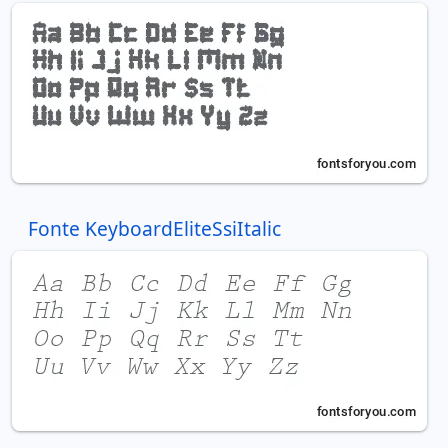
Fonte KeyboardEliteSsiItalic