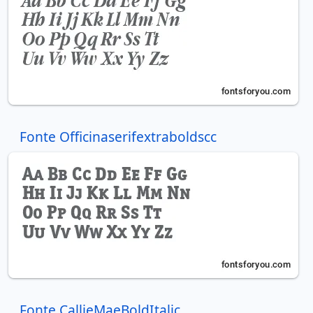
Fonte Officinaserifextraboldscc
Fonte CallieMaeBoldItalic