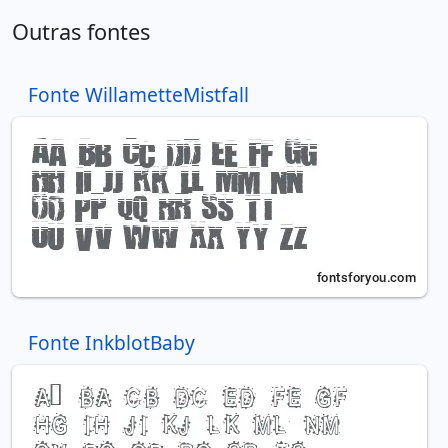
Outras fontes
Fonte WillametteMistfall
Fonte InkblotBaby