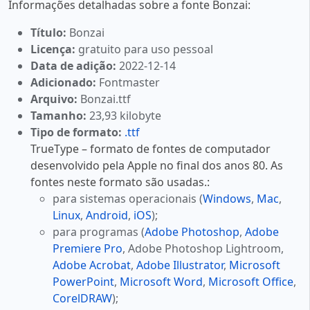
Informações detalhadas sobre a fonte Bonzai:
Título:
Bonzai
Licença:
gratuito para uso pessoal
Data de adição:
2022-12-14
Adicionado:
Fontmaster
Arquivo:
Bonzai.ttf
Tamanho:
23,93 kilobyte
Tipo de formato:
.ttf
TrueType – formato de fontes de computador
desenvolvido pela Apple no final dos anos 80. As
fontes neste formato são usadas.:
para sistemas operacionais (
Windows
,
Mac
,
Linux
,
Android
,
iOS
);
para programas (
Adobe Photoshop
,
Adobe
Premiere Pro
, Adobe Photoshop Lightroom,
Adobe Acrobat
,
Adobe Illustrator
,
Microsoft
PowerPoint
,
Microsoft Word
,
Microsoft Office
,
CorelDRAW
);