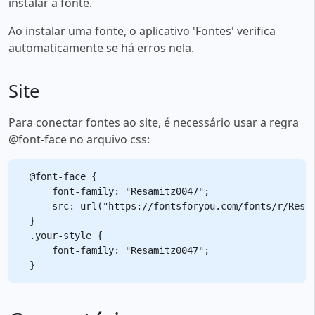
instalar a fonte.
Ao instalar uma fonte, o aplicativo 'Fontes' verifica
automaticamente se há erros nela.
Site
Para conectar fontes ao site, é necessário usar a regra
@font-face no arquivo css:
@font-face {

    font-family: "Resamitz0047";

    src: url("https://fontsforyou.com/fonts/r/Resam
}

.your-style {

    font-family: "Resamitz0047";
