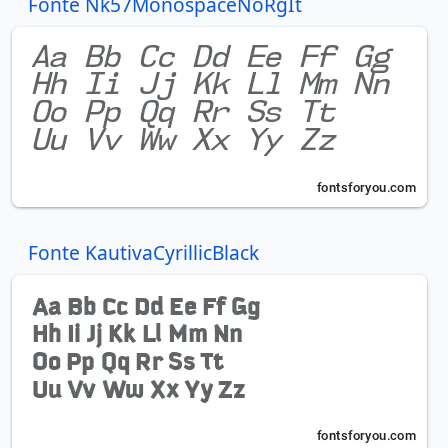
Fonte Nk57MonospaceNoRgIt
Fonte KautivaCyrillicBlack