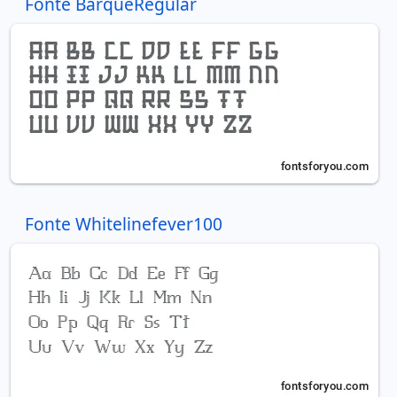
Fonte BarqueRegular
Fonte Whitelinefever100