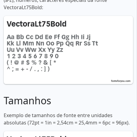
(a-z), números, caracteres especiais da fonte
VectoraLt75Bold:
Tamanhos
Exemplo de tamanhos de fonte entre unidades
absolutas (72pt = 1in = 2,54cm = 25,4mm = 6pc = 96px).