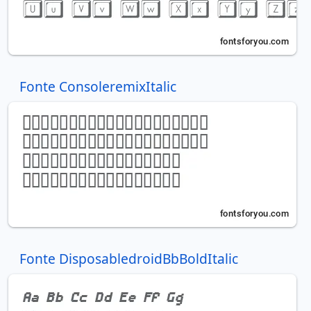
Fonte ConsoleremixItalic
Fonte DisposabledroidBbBoldItalic