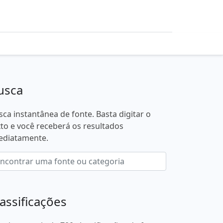
usca
sca instantânea de fonte. Basta digitar o
xto e você receberá os resultados
ediatamente.
lassificações