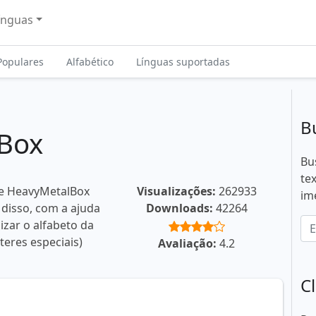
ínguas
Populares
Alfabético
Línguas suportadas
B
Box
Bu
te
te HeavyMetalBox
Visualizações:
262933
im
 disso, com a ajuda
Downloads:
42264
izar o alfabeto da
teres especiais)
Avaliação:
4.2
C