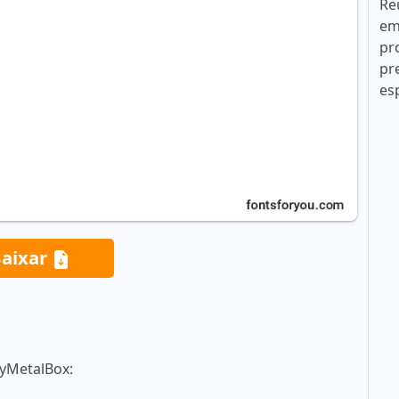
Re
em
pr
pr
es
aixar
vyMetalBox: