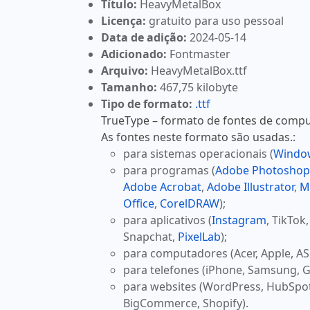
Título:
HeavyMetalBox
Licença:
gratuito para uso pessoal
Data de adição:
2024-05-14
Adicionado:
Fontmaster
Arquivo:
HeavyMetalBox.ttf
Tamanho:
467,75 kilobyte
Tipo de formato:
.ttf
TrueType – formato de fontes de comput
As fontes neste formato são usadas.:
para sistemas operacionais (
Windo
para programas (
Adobe Photoshop
Adobe Acrobat
,
Adobe Illustrator
,
M
Office
,
CorelDRAW
);
para aplicativos (
Instagram
, TikTok
Snapchat,
PixelLab
);
para computadores (Acer, Apple, AS
para telefones (iPhone, Samsung, G
para websites (WordPress, HubSpo
BigCommerce, Shopify).