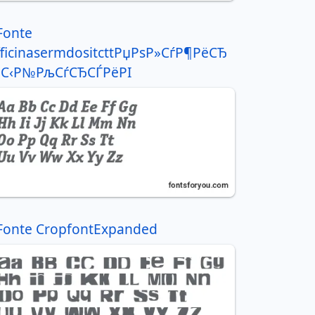
Fonte
ficinasermdositcttРџРѕР»СѓР¶РёСЂ
ЅС‹Р№РљСѓСЂСЃРёРІ
Fonte CropfontExpanded