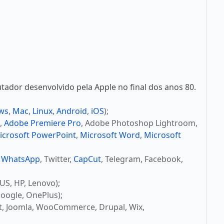
ador desenvolvido pela Apple no final dos anos 80.
ws
,
Mac
,
Linux
,
Android
,
iOS
);
,
Adobe Premiere Pro
, Adobe Photoshop Lightroom,
icrosoft PowerPoint
,
Microsoft Word
,
Microsoft
,
WhatsApp
, Twitter,
CapCut
, Telegram, Facebook,
US, HP, Lenovo);
oogle, OnePlus);
t, Joomla, WooCommerce, Drupal, Wix,