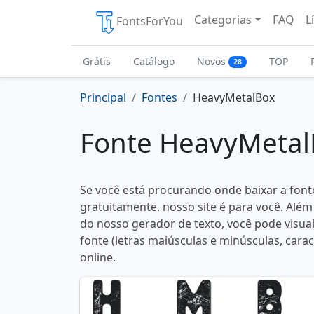
Categorias
FAQ
L
FontsForYou
Grátis
Catálogo
Novos
TOP
28
Principal
Fontes
HeavyMetalBox
Fonte HeavyMetal
Se você está procurando onde baixar a fon
gratuitamente, nosso site é para você. Além
do nosso gerador de texto, você pode visual
fonte (letras maiúsculas e minúsculas, carac
online.