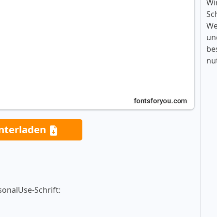
Wi
Sc
We
un
be
nu
nterladen
sonalUse-Schrift: