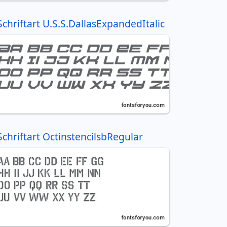
Schriftart U.S.S.DallasExpandedItalic
Schriftart OctinstencilsbRegular