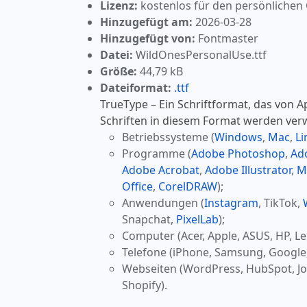
Lizenz:
kostenlos für den persönlichen
Hinzugefügt am:
2026-03-28
Hinzugefügt von:
Fontmaster
Datei:
WildOnesPersonalUse.ttf
Größe:
44,79 kB
Dateiformat:
.ttf
TrueType – Ein Schriftformat, das von A
Schriften in diesem Format werden ver
Betriebssysteme (
Windows
,
Mac
,
Li
Programme (
Adobe Photoshop
,
Ad
Adobe Acrobat
,
Adobe Illustrator
,
M
Office
,
CorelDRAW
);
Anwendungen (
Instagram
, TikTok,
Snapchat,
PixelLab
);
Computer (Acer, Apple, ASUS, HP, Le
Telefone (iPhone, Samsung, Google
Webseiten (WordPress, HubSpot, J
Shopify).