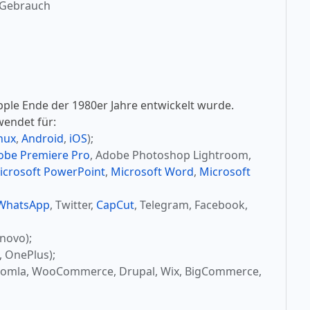
 Gebrauch
pple Ende der 1980er Jahre entwickelt wurde.
wendet für:
nux
,
Android
,
iOS
);
obe Premiere Pro
, Adobe Photoshop Lightroom,
icrosoft PowerPoint
,
Microsoft Word
,
Microsoft
WhatsApp
, Twitter,
CapCut
, Telegram, Facebook,
novo);
, OnePlus);
oomla, WooCommerce, Drupal, Wix, BigCommerce,