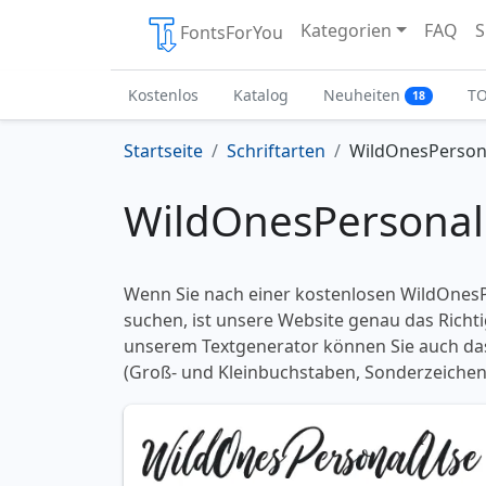
Kategorien
FAQ
S
FontsForYou
Kostenlos
Katalog
Neuheiten
T
18
Startseite
Schriftarten
WildOnesPerson
WildOnesPersonalU
Wenn Sie nach einer kostenlosen WildOnesP
suchen, ist unsere Website genau das Richtig
unserem Textgenerator können Sie auch das
(Groß- und Kleinbuchstaben, Sonderzeichen)