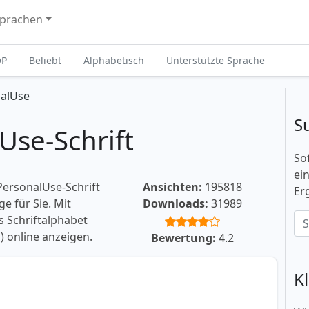
prachen
OP
Beliebt
Alphabetisch
Unterstützte Sprache
alUse
S
se-Schrift
So
ei
ersonalUse-Schrift
Ansichten:
195818
Er
e für Sie. Mit
Downloads:
31989
 Schriftalphabet
 online anzeigen.
Bewertung:
4.2
K