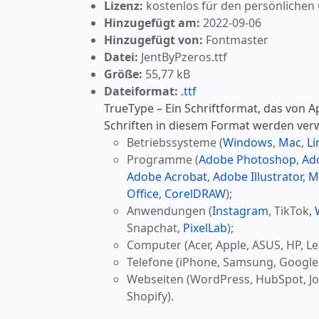
Lizenz:
kostenlos für den persönlichen
Hinzugefügt am:
2022-09-06
Hinzugefügt von:
Fontmaster
Datei:
JentByPzeros.ttf
Größe:
55,77 kB
Dateiformat:
.ttf
TrueType – Ein Schriftformat, das von A
Schriften in diesem Format werden ver
Betriebssysteme (
Windows
,
Mac
,
Li
Programme (
Adobe Photoshop
,
Ad
Adobe Acrobat
,
Adobe Illustrator
,
M
Office
,
CorelDRAW
);
Anwendungen (
Instagram
, TikTok,
Snapchat,
PixelLab
);
Computer (Acer, Apple, ASUS, HP, Le
Telefone (iPhone, Samsung, Google
Webseiten (WordPress, HubSpot, J
Shopify).