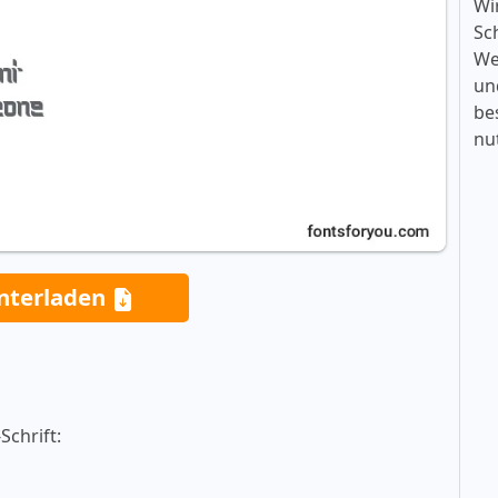
Wi
Sc
We
un
be
nu
nterladen
Schrift: