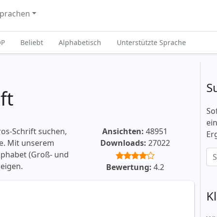
prachen
OP
Beliebt
Alphabetisch
Unterstützte Sprache
S
ft
So
ei
os-Schrift suchen,
Ansichten:
48951
Er
ie. Mit unserem
Downloads:
27022
lphabet (Groß- und
eigen.
Bewertung:
4.2
K