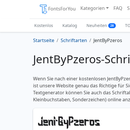
Kategorien
FAQ
S
FontsForYou
Kostenlos
Katalog
Neuheiten
T
28
Startseite
Schriftarten
JentByPzeros
JentByPzeros-Schri
Wenn Sie nach einer kostenlosen JentByPzer
ist unsere Website genau das Richtige für S
Textgenerator können Sie auch das Schrifta
Kleinbuchstaben, Sonderzeichen) online anz