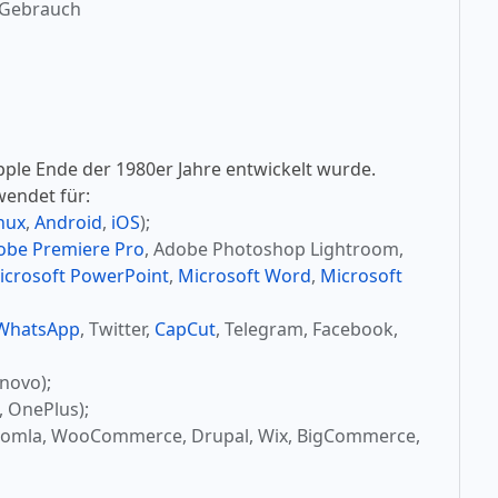
 Gebrauch
pple Ende der 1980er Jahre entwickelt wurde.
wendet für:
nux
,
Android
,
iOS
);
obe Premiere Pro
, Adobe Photoshop Lightroom,
icrosoft PowerPoint
,
Microsoft Word
,
Microsoft
WhatsApp
, Twitter,
CapCut
, Telegram, Facebook,
novo);
, OnePlus);
oomla, WooCommerce, Drupal, Wix, BigCommerce,