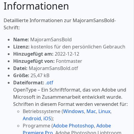
Informationen
Detaillierte Informationen zur MajoramSansBold-
Schrift:
Name:
MajoramSansBold
Lizenz:
kostenlos für den persönlichen Gebrauch
Hinzugefügt am:
2022-12-12
Hinzugefügt von:
Fontmaster
Datei:
MajoramSansBold.otf
Größe:
25,47 kB
Dateiformat:
.otf
OpenType – Ein Schriftformat, das von Adobe und
Microsoft in Zusammenarbeit entwickelt wurde.
Schriften in diesem Format werden verwendet für:
Betriebssysteme (
Windows
,
Mac
,
Linux
,
Android
,
iOS
);
Programme (
Adobe Photoshop
,
Adobe
Premiere Pro
, Adobe Photoshop Lightroom,