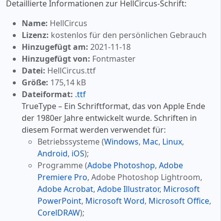
Detaillierte Informationen zur HellCircus-Schrift:
Name:
HellCircus
Lizenz:
kostenlos für den persönlichen Gebrauch
Hinzugefügt am:
2021-11-18
Hinzugefügt von:
Fontmaster
Datei:
HellCircus.ttf
Größe:
175,14 kB
Dateiformat:
.ttf
TrueType – Ein Schriftformat, das von Apple Ende
der 1980er Jahre entwickelt wurde. Schriften in
diesem Format werden verwendet für:
Betriebssysteme (
Windows
,
Mac
,
Linux
,
Android
,
iOS
);
Programme (
Adobe Photoshop
,
Adobe
Premiere Pro
, Adobe Photoshop Lightroom,
Adobe Acrobat
,
Adobe Illustrator
,
Microsoft
PowerPoint
,
Microsoft Word
,
Microsoft Office
,
CorelDRAW
);