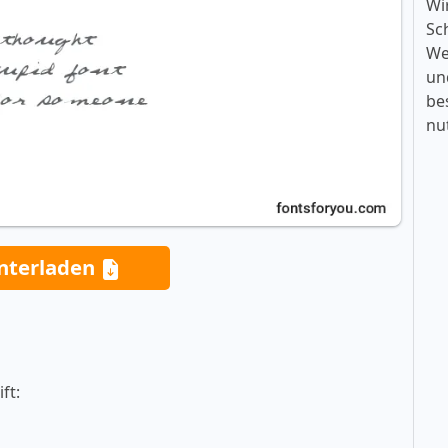
Wi
Sc
We
un
be
nu
nterladen
ft: