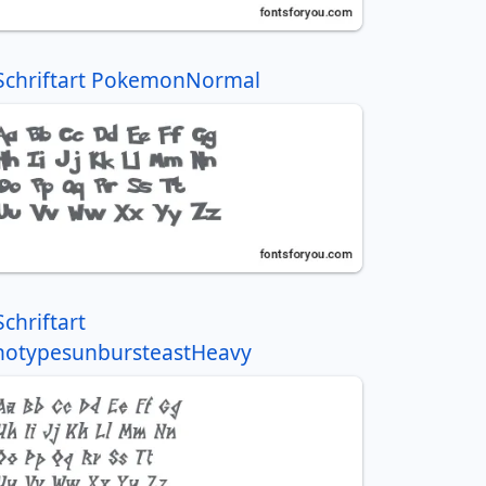
Schriftart PokemonNormal
Schriftart
notypesunbursteastHeavy