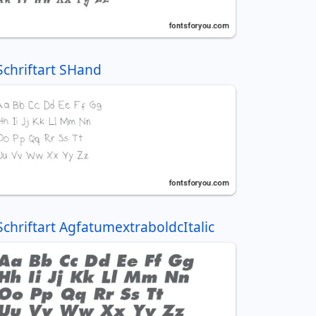
Schriftart SHand
Schriftart AgfatumextraboldcItalic