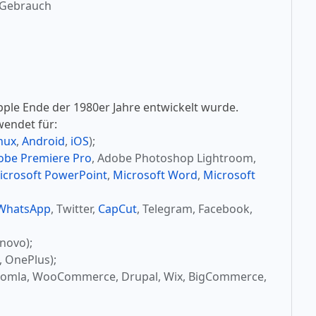
 Gebrauch
pple Ende der 1980er Jahre entwickelt wurde.
wendet für:
nux
,
Android
,
iOS
);
obe Premiere Pro
, Adobe Photoshop Lightroom,
icrosoft PowerPoint
,
Microsoft Word
,
Microsoft
WhatsApp
, Twitter,
CapCut
, Telegram, Facebook,
novo);
, OnePlus);
oomla, WooCommerce, Drupal, Wix, BigCommerce,