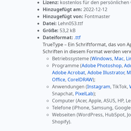
Lizenz:
kostenlos für den persönlichen
Hinzugefügt am:
2022-12-12
Hinzugefügt von:
Fontmaster
Datei:
Lehn053.ttf
Größe:
53,2 kB
Dateiformat:
.ttf
TrueType – Ein Schriftformat, das von A
Schriften in diesem Format werden ver
Betriebssysteme (
Windows
,
Mac
,
Li
Programme (
Adobe Photoshop
,
Ad
Adobe Acrobat
,
Adobe Illustrator
,
M
Office
,
CorelDRAW
);
Anwendungen (
Instagram
, TikTok,
Snapchat,
PixelLab
);
Computer (Acer, Apple, ASUS, HP, Le
Telefone (iPhone, Samsung, Google
Webseiten (WordPress, HubSpot, J
Shopify).