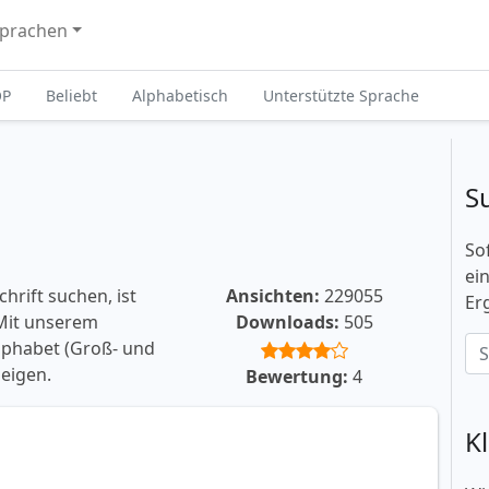
prachen
OP
Beliebt
Alphabetisch
Unterstützte Sprache
S
So
ei
hrift suchen, ist
Ansichten:
229055
Er
 Mit unserem
Downloads:
505
lphabet (Groß- und
eigen.
Bewertung:
4
K