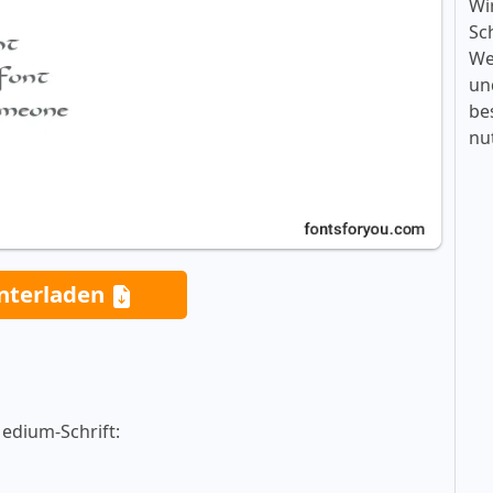
Wi
Sc
We
un
be
nu
nterladen
Medium-Schrift: