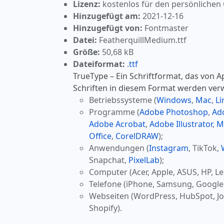
Lizenz:
kostenlos für den persönlichen
Hinzugefügt am:
2021-12-16
Hinzugefügt von:
Fontmaster
Datei:
FeatherquillMedium.ttf
Größe:
50,68 kB
Dateiformat:
.ttf
TrueType – Ein Schriftformat, das von A
Schriften in diesem Format werden ver
Betriebssysteme (
Windows
,
Mac
,
Li
Programme (
Adobe Photoshop
,
Ad
Adobe Acrobat
,
Adobe Illustrator
,
M
Office
,
CorelDRAW
);
Anwendungen (
Instagram
, TikTok,
Snapchat,
PixelLab
);
Computer (Acer, Apple, ASUS, HP, Le
Telefone (iPhone, Samsung, Google
Webseiten (WordPress, HubSpot, J
Shopify).