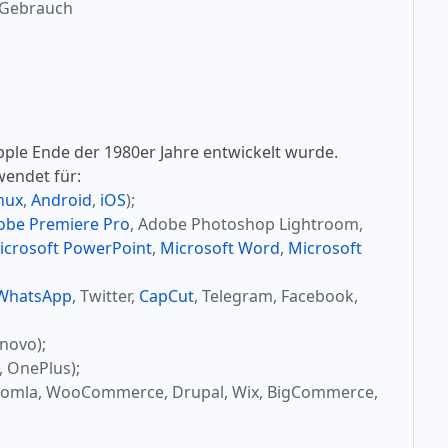
 Gebrauch
pple Ende der 1980er Jahre entwickelt wurde.
wendet für:
nux
,
Android
,
iOS
);
obe Premiere Pro
, Adobe Photoshop Lightroom,
icrosoft PowerPoint
,
Microsoft Word
,
Microsoft
WhatsApp
, Twitter,
CapCut
, Telegram, Facebook,
novo);
, OnePlus);
oomla, WooCommerce, Drupal, Wix, BigCommerce,