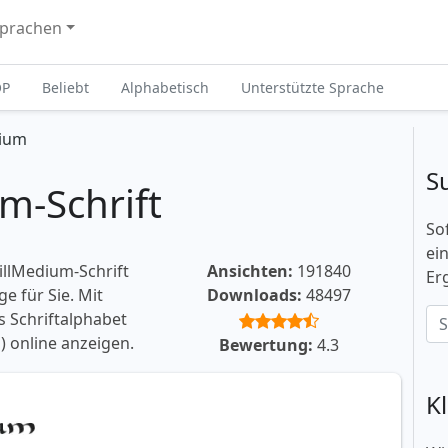
prachen
OP
Beliebt
Alphabetisch
Unterstützte Sprache
dium
S
m-Schrift
So
ei
illMedium-Schrift
Ansichten:
191840
Er
e für Sie. Mit
Downloads:
48497
 Schriftalphabet
 online anzeigen.
Bewertung:
4.3
K