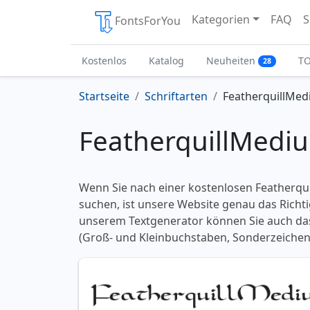
Kategorien
FAQ
S
FontsForYou
Kostenlos
Katalog
Neuheiten
T
28
Startseite
Schriftarten
FeatherquillMe
FeatherquillMediu
Wenn Sie nach einer kostenlosen Featherqu
suchen, ist unsere Website genau das Richtig
unserem Textgenerator können Sie auch das
(Groß- und Kleinbuchstaben, Sonderzeichen)