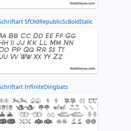
Schriftart SfOldRepublicScBoldItalic
Schriftart InfiniteDingbats