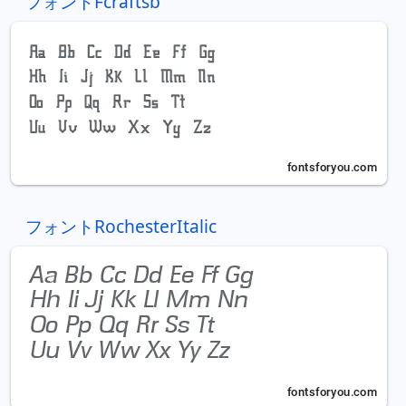
フォントFcraftsb
フォントRochesterItalic