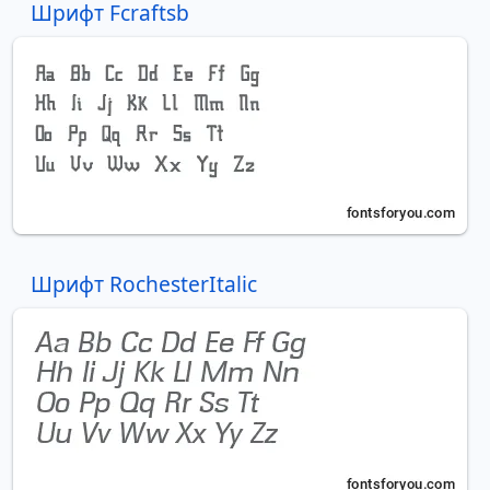
Шрифт Fcraftsb
Шрифт RochesterItalic