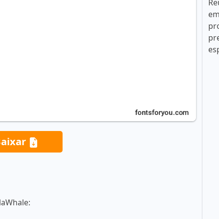
Re
em
pr
pr
es
aixar
laWhale: