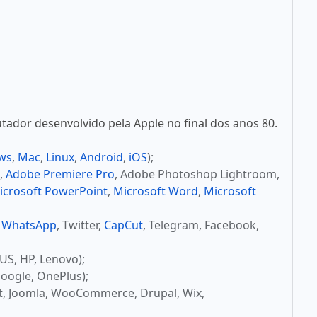
ador desenvolvido pela Apple no final dos anos 80.
ws
,
Mac
,
Linux
,
Android
,
iOS
);
,
Adobe Premiere Pro
, Adobe Photoshop Lightroom,
icrosoft PowerPoint
,
Microsoft Word
,
Microsoft
,
WhatsApp
, Twitter,
CapCut
, Telegram, Facebook,
US, HP, Lenovo);
oogle, OnePlus);
t, Joomla, WooCommerce, Drupal, Wix,