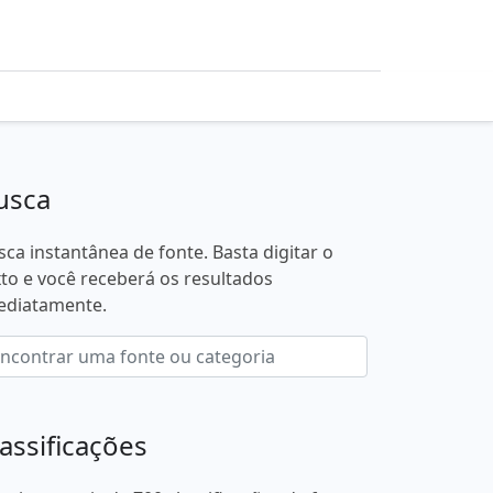
usca
sca instantânea de fonte. Basta digitar o
xto e você receberá os resultados
ediatamente.
lassificações