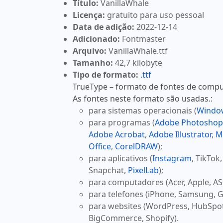
Título:
VanillaWhale
Licença:
gratuito para uso pessoal
Data de adição:
2022-12-14
Adicionado:
Fontmaster
Arquivo:
VanillaWhale.ttf
Tamanho:
42,7 kilobyte
Tipo de formato:
.ttf
TrueType – formato de fontes de comput
As fontes neste formato são usadas.:
para sistemas operacionais (
Windo
para programas (
Adobe Photoshop
Adobe Acrobat
,
Adobe Illustrator
,
M
Office
,
CorelDRAW
);
para aplicativos (
Instagram
, TikTok
Snapchat,
PixelLab
);
para computadores (Acer, Apple, AS
para telefones (iPhone, Samsung, G
para websites (WordPress, HubSpo
BigCommerce, Shopify).