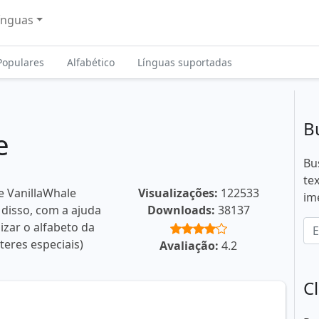
ínguas
Populares
Alfabético
Línguas suportadas
B
e
Bu
te
e VanillaWhale
Visualizações:
122533
im
 disso, com a ajuda
Downloads:
38137
izar o alfabeto da
teres especiais)
Avaliação:
4.2
C