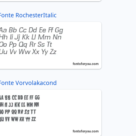
Fonte RochesterItalic
Fonte Vorvolakacond