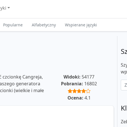
zyki
Popularne
Alfabetyczny
Wspierane języki
S
Sz
wp
ć czcionkę Cangreja,
Widoki:
54177
 naszego generatora
Pobrania:
16802
ionki (wielkie i małe
Ocena:
4.1
Kl
Ze