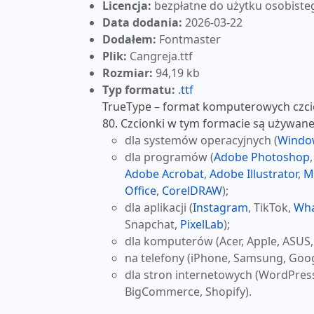
Licencja:
bezpłatne do użytku osobiste
Data dodania:
2026-03-22
Dodałem:
Fontmaster
Plik:
Cangreja.ttf
Rozmiar:
94,19 kb
Typ formatu:
.ttf
TrueType – format komputerowych czcio
80. Czcionki w tym formacie są używane
dla systemów operacyjnych (
Windo
dla programów (
Adobe Photoshop
Adobe Acrobat
,
Adobe Illustrator
,
M
Office
,
CorelDRAW
);
dla aplikacji (
Instagram
, TikTok,
Wh
Snapchat,
PixelLab
);
dla komputerów (Acer, Apple, ASUS,
na telefony (iPhone, Samsung, Goog
dla stron internetowych (WordPres
BigCommerce, Shopify).