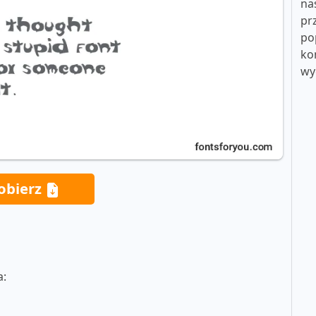
na
pr
po
ko
wy
obierz
a: