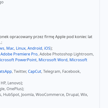
go
nek opracowany przez firmę Apple pod koniec lat
.:
ws
,
Mac
,
Linux
,
Android
,
iOS
);
,
Adobe Premiere Pro
, Adobe Photoshop Lightroom,
icrosoft PowerPoint
,
Microsoft Word
,
Microsoft
atsApp
, Twitter,
CapCut
, Telegram, Facebook,
 HP, Lenovo);
le, OnePlus);
s, HubSpot, Joomla, WooCommerce, Drupal, Wix,