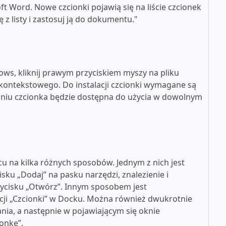
t Word. Nowe czcionki pojawią się na liście czcionek
z listy i zastosuj ją do dokumentu."
ws, kliknij prawym przyciskiem myszy na pliku
u kontekstowego. Do instalacji czcionki wymagane są
aniu czcionka będzie dostępna do użycia w dowolnym
u na kilka różnych sposobów. Jednym z nich jest
cisku „Dodaj” na pasku narzędzi, znalezienie i
rzycisku „Otwórz”. Innym sposobem jest
kacji „Czcionki” w Docku. Można również dwukrotnie
nia, a następnie w pojawiającym się oknie
ionkę”.