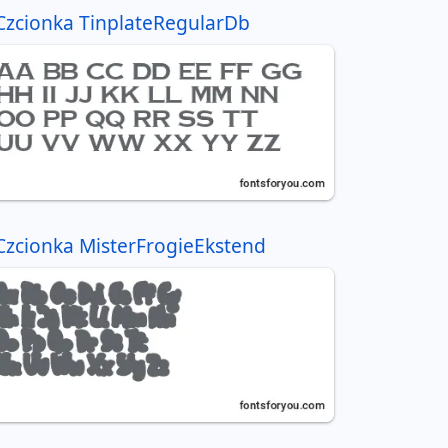
Czcionka TinplateRegularDb
Czcionka MisterFrogieEkstend