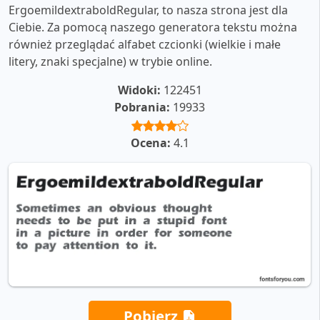
ErgoemildextraboldRegular, to nasza strona jest dla
Ciebie. Za pomocą naszego generatora tekstu można
również przeglądać alfabet czcionki (wielkie i małe
litery, znaki specjalne) w trybie online.
Widoki:
122451
Pobrania:
19933
Ocena:
4.1
Pobierz