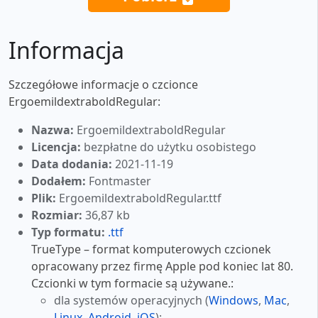
Informacja
Szczegółowe informacje o czcionce
ErgoemildextraboldRegular:
Nazwa:
ErgoemildextraboldRegular
Licencja:
bezpłatne do użytku osobistego
Data dodania:
2021-11-19
Dodałem:
Fontmaster
Plik:
ErgoemildextraboldRegular.ttf
Rozmiar:
36,87 kb
Typ formatu:
.ttf
TrueType – format komputerowych czcionek
opracowany przez firmę Apple pod koniec lat 80.
Czcionki w tym formacie są używane.:
dla systemów operacyjnych (
Windows
,
Mac
,
Linux
,
Android
,
iOS
);