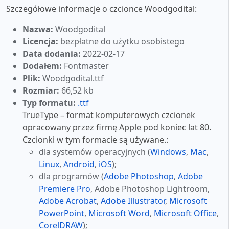
Szczegółowe informacje o czcionce Woodgodital:
Nazwa:
Woodgodital
Licencja:
bezpłatne do użytku osobistego
Data dodania:
2022-02-17
Dodałem:
Fontmaster
Plik:
Woodgodital.ttf
Rozmiar:
66,52 kb
Typ formatu:
.ttf
TrueType – format komputerowych czcionek
opracowany przez firmę Apple pod koniec lat 80.
Czcionki w tym formacie są używane.:
dla systemów operacyjnych (
Windows
,
Mac
,
Linux
,
Android
,
iOS
);
dla programów (
Adobe Photoshop
,
Adobe
Premiere Pro
, Adobe Photoshop Lightroom,
Adobe Acrobat
,
Adobe Illustrator
,
Microsoft
PowerPoint
,
Microsoft Word
,
Microsoft Office
,
CorelDRAW
);