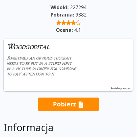
Widoki:
227294
Pobrania:
9382
Ocena:
4.1
Pobierz
Informacja