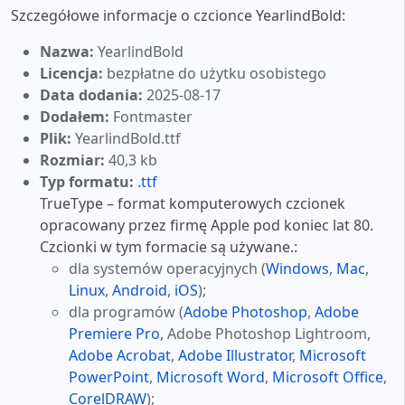
Szczegółowe informacje o czcionce YearlindBold:
Nazwa:
YearlindBold
Licencja:
bezpłatne do użytku osobistego
Data dodania:
2025-08-17
Dodałem:
Fontmaster
Plik:
YearlindBold.ttf
Rozmiar:
40,3 kb
Typ formatu:
.ttf
TrueType – format komputerowych czcionek
opracowany przez firmę Apple pod koniec lat 80.
Czcionki w tym formacie są używane.:
dla systemów operacyjnych (
Windows
,
Mac
,
Linux
,
Android
,
iOS
);
dla programów (
Adobe Photoshop
,
Adobe
Premiere Pro
, Adobe Photoshop Lightroom,
Adobe Acrobat
,
Adobe Illustrator
,
Microsoft
PowerPoint
,
Microsoft Word
,
Microsoft Office
,
CorelDRAW
);