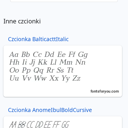
Inne czcionki
Czcionka BalticacttItalic
Czcionka AnomeIbulBoldCursive