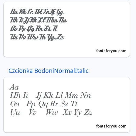
Czcionka BodoniNormalItalic