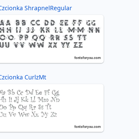
Czcionka ShrapnelRegular
Czcionka CurlzMt