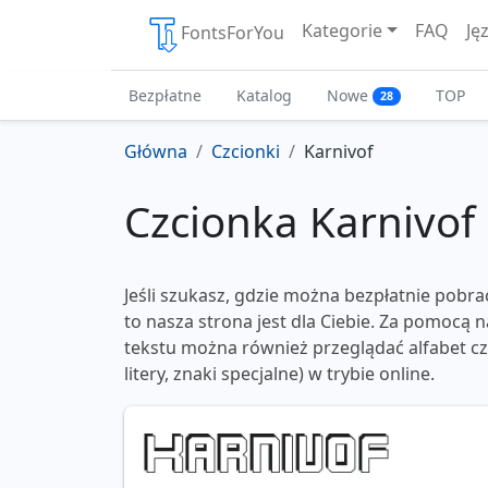
Kategorie
FAQ
Ję
FontsForYou
Bezpłatne
Katalog
Nowe
TOP
28
Główna
Czcionki
Karnivof
Czcionka Karnivof
Jeśli szukasz, gdzie można bezpłatnie pobra
to nasza strona jest dla Ciebie. Za pomocą
tekstu można również przeglądać alfabet czc
litery, znaki specjalne) w trybie online.