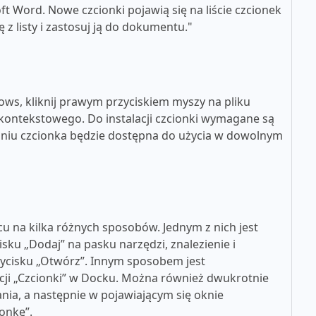
t Word. Nowe czcionki pojawią się na liście czcionek
z listy i zastosuj ją do dokumentu."
ws, kliknij prawym przyciskiem myszy na pliku
u kontekstowego. Do instalacji czcionki wymagane są
aniu czcionka będzie dostępna do użycia w dowolnym
u na kilka różnych sposobów. Jednym z nich jest
cisku „Dodaj” na pasku narzędzi, znalezienie i
rzycisku „Otwórz”. Innym sposobem jest
kacji „Czcionki” w Docku. Można również dwukrotnie
nia, a następnie w pojawiającym się oknie
ionkę”.