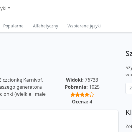
zyki
Popularne
Alfabetyczny
Wspierane języki
S
Sz
wp
ć czcionkę Karnivof,
Widoki:
76733
 naszego generatora
Pobrania:
1025
ionki (wielkie i małe
Ocena:
4
Kl
Ze