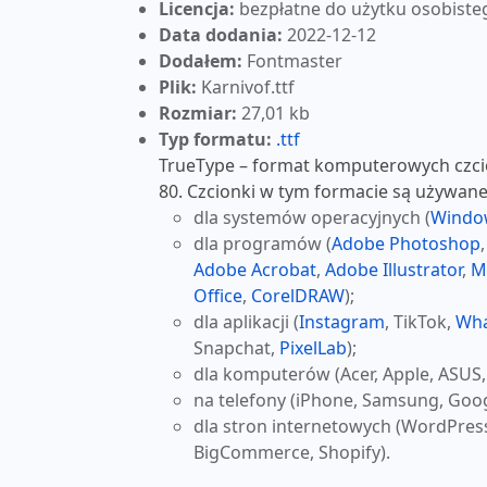
Licencja:
bezpłatne do użytku osobiste
Data dodania:
2022-12-12
Dodałem:
Fontmaster
Plik:
Karnivof.ttf
Rozmiar:
27,01 kb
Typ formatu:
.ttf
TrueType – format komputerowych czcio
80. Czcionki w tym formacie są używane
dla systemów operacyjnych (
Windo
dla programów (
Adobe Photoshop
Adobe Acrobat
,
Adobe Illustrator
,
M
Office
,
CorelDRAW
);
dla aplikacji (
Instagram
, TikTok,
Wh
Snapchat,
PixelLab
);
dla komputerów (Acer, Apple, ASUS,
na telefony (iPhone, Samsung, Goog
dla stron internetowych (WordPres
BigCommerce, Shopify).