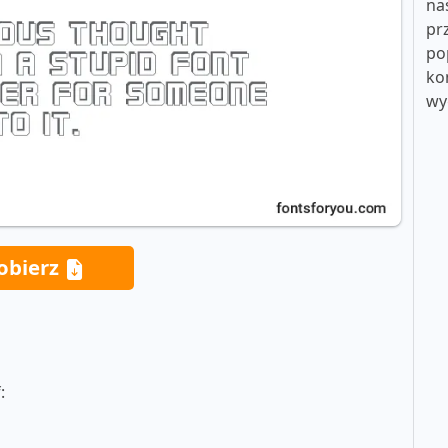
na
pr
po
ko
wy
obierz
: