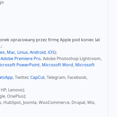
go
nek opracowany przez firmę Apple pod koniec lat
.:
ws
,
Mac
,
Linux
,
Android
,
iOS
);
,
Adobe Premiere Pro
, Adobe Photoshop Lightroom,
icrosoft PowerPoint
,
Microsoft Word
,
Microsoft
atsApp
, Twitter,
CapCut
, Telegram, Facebook,
 HP, Lenovo);
le, OnePlus);
s, HubSpot, Joomla, WooCommerce, Drupal, Wix,