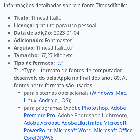
Informações detalhadas sobre a fonte TimesdlItalic:
Título:
TimesdlItalic
Licença:
gratuito para uso pessoal
Data de adição:
2023-01-04
Adicionado:
Fontmaster
Arquivo:
TimesdlItalic.ttf
Tamanho:
67,27 kilobyte
Tipo de formato:
.ttf
TrueType – formato de fontes de computador
desenvolvido pela Apple no final dos anos 80. As
fontes neste formato são usadas.:
para sistemas operacionais (
Windows
,
Mac
,
Linux
,
Android
,
iOS
);
para programas (
Adobe Photoshop
,
Adobe
Premiere Pro
, Adobe Photoshop Lightroom,
Adobe Acrobat
,
Adobe Illustrator
,
Microsoft
PowerPoint
,
Microsoft Word
,
Microsoft Office
,
CorelDRAW
);