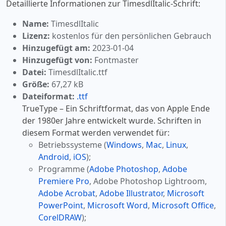
Detaillierte Informationen zur TimesdlItalic-Schrift:
Name:
TimesdlItalic
Lizenz:
kostenlos für den persönlichen Gebrauch
Hinzugefügt am:
2023-01-04
Hinzugefügt von:
Fontmaster
Datei:
TimesdlItalic.ttf
Größe:
67,27 kB
Dateiformat:
.ttf
TrueType – Ein Schriftformat, das von Apple Ende
der 1980er Jahre entwickelt wurde. Schriften in
diesem Format werden verwendet für:
Betriebssysteme (
Windows
,
Mac
,
Linux
,
Android
,
iOS
);
Programme (
Adobe Photoshop
,
Adobe
Premiere Pro
, Adobe Photoshop Lightroom,
Adobe Acrobat
,
Adobe Illustrator
,
Microsoft
PowerPoint
,
Microsoft Word
,
Microsoft Office
,
CorelDRAW
);