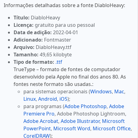
Informações detalhadas sobre a fonte DiabloHeavy:
Título:
DiabloHeavy
Licença:
gratuito para uso pessoal
Data de adição:
2022-04-01
Adicionado:
Fontmaster
Arquivo:
DiabloHeavy.ttf
Tamanho:
49,65 kilobyte
Tipo de formato:
.ttf
TrueType – formato de fontes de computador
desenvolvido pela Apple no final dos anos 80. As
fontes neste formato são usadas.:
para sistemas operacionais (
Windows
,
Mac
,
Linux
,
Android
,
iOS
);
para programas (
Adobe Photoshop
,
Adobe
Premiere Pro
, Adobe Photoshop Lightroom,
Adobe Acrobat
,
Adobe Illustrator
,
Microsoft
PowerPoint
,
Microsoft Word
,
Microsoft Office
,
CorelDRAW
);