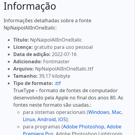
Informação
Informações detalhadas sobre a fonte
NpNaipolAllInOneItalic:
Título:
NpNaipolAllInOneItalic
Licença:
gratuito para uso pessoal
Data de adição:
2022-07-16
Adicionado:
Fontmaster
Arquivo:
NpNaipolAllInOneItalic.ttf
Tamanho:
39,17 kilobyte
Tipo de formato:
.ttf
TrueType – formato de fontes de computador
desenvolvido pela Apple no final dos anos 80. As
fontes neste formato são usadas.:
para sistemas operacionais (
Windows
,
Mac
,
Linux
,
Android
,
iOS
);
para programas (
Adobe Photoshop
,
Adobe
Premiere Pro
, Adobe Photoshop Lightroom,