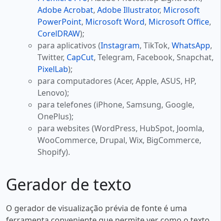
Adobe Acrobat
,
Adobe Illustrator
,
Microsoft
PowerPoint
,
Microsoft Word
,
Microsoft Office
,
CorelDRAW
);
para aplicativos (
Instagram
, TikTok,
WhatsApp
,
Twitter,
CapCut
, Telegram, Facebook, Snapchat,
PixelLab
);
para computadores (Acer, Apple, ASUS, HP,
Lenovo);
para telefones (iPhone, Samsung, Google,
OnePlus);
para websites (WordPress, HubSpot, Joomla,
WooCommerce, Drupal, Wix, BigCommerce,
Shopify).
Gerador de texto
O gerador de visualização prévia de fonte é uma
ferramenta conveniente que permite ver como o texto